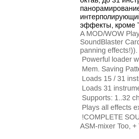
октав, до 31 инс
панорамирование
интерполирующий
эффекты, кроме 
A MOD/WOW Player
SoundBlaster Card
panning effects!)
 Powerful loader w/
 Mem. Saving Patt
 Loads 15 / 31 in
 Loads 31 instrum
 Supports: 1..32 c
 Plays all effects
 !COMPLETE SOU
ASM-mixer Too, + 