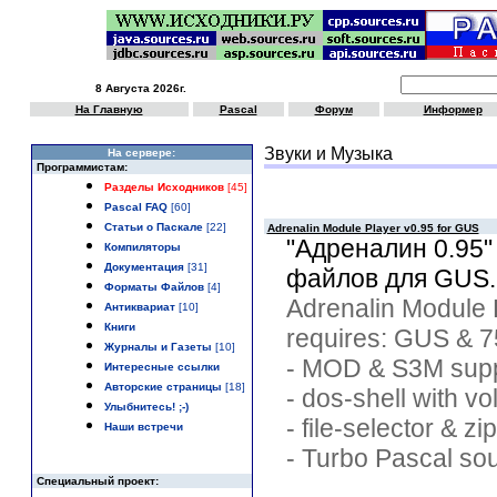
8 Августа 2026г.
На Главную
Pascal
Форум
Информер
Звуки и Музыка
Hа сервере:
Программистам:
Разделы Исходников
[45]
Pascal FAQ
[60]
Статьи о Паскале
[22]
Adrenalin Module Player v0.95 for GUS
"Адреналин 0.95
Компиляторы
Документация
[31]
файлов для GUS.
Форматы Файлов
[4]
Adrenalin Module 
Антиквариат
[10]
Книги
requires: GUS & 7
Журналы и Газеты
[10]
- MOD & S3M supp
Интересные ссылки
Авторские страницы
[18]
- dos-shell with v
Улыбнитесь! ;-)
- file-selector & zi
Наши встречи
- Turbo Pascal so
Специальный проект: