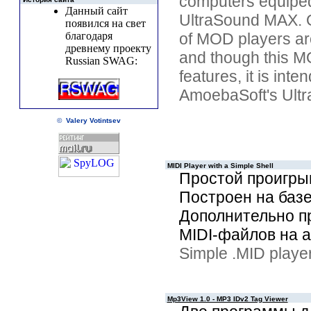
computers equiped
Данный сайт
UltraSound MAX. O
появился на свет
благодаря
of MOD players ar
древнему проекту
and though this M
Russian SWAG:
features, it is int
AmoebaSoft's Ultr
©
Valery Votintsev
MIDI Player with a Simple Shell
Простой проигры
Построен на баз
Дополнительно п
MIDI-файлов на а
Simple .MID playe
Mp3View 1.0 - MP3 IDv2 Tag Viewer