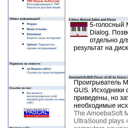
TMT Pascal по-Русски!
Вся информация о TMT
Pascal на русском языке.
Обмен информацией:
5-Voice Musical Editor and Player
5-голосный 
Форум
Ваши отзывы
Dialog. Поз
Download:
Берите наши исходники
отдельно дл
Upload:
Поделитесь
результат на дис
своими исходниками!
Подписка на новости:
на Вашем сайте!
Ссылка на наши исходники
AmoebaSoft MOD Player v0.90 for Gravis 
Проигрыватель 
Ссылка на нас:
GUS. Исходники 
Вы можете
приведены, но за
воспользоваться этой
кнопкой для ссылки на наш
сайт:
необходимые исх
The AmoebaSoft MO
UltraSound plays 
История сайта