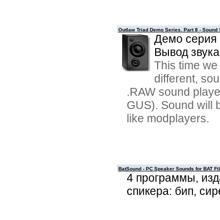
Outlaw Triad Demo Series. Part 8 - Sound
Демо серия 
Вывод звука
This time we 
different, so
.RAW sound player
GUS). Sound will b
like modplayers.
BatSound - PC Speaker Sounds for BAT Fi
4 программы, из
спикера: бип, си