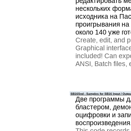
редактировать ме
нескольких форма
исходника на Па
проигрывания на 
около 140 уже го
Create, edit, and 
Graphical interfac
included! Can expo
ANSI, Batch files,
SB16Snd - Samples for SB16 Input / Outpu
Две программы д
бластером, демо
оцифровки и запи
воспроизведения
This code records