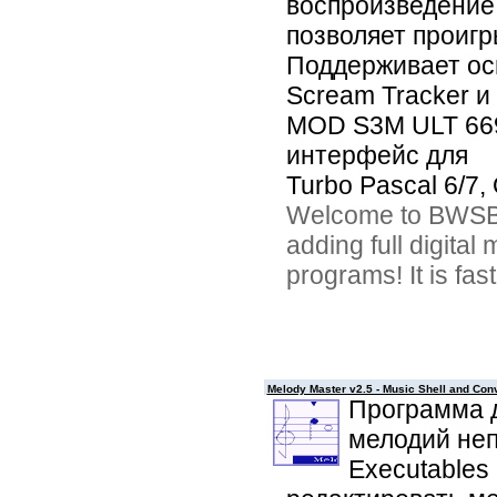
воспроизведение
позволяет проиг
Поддерживает ос
Scream Tracker 
MOD S3M ULT 66
интерфейс для
Turbo Pascal 6/7,
Welcome to BWSB. 
adding full digita
programs! It is fas
Melody Master v2.5 - Music Shell and Con
Программа д
мелодий неп
Executables 