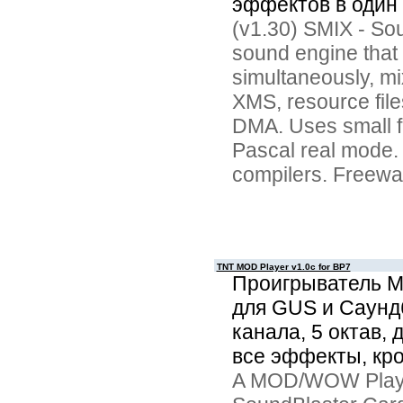
эффектов в один
(v1.30) SMIX - Sou
sound engine that 
simultaneously, mi
XMS, resource files
DMA. Uses small f
Pascal real mode. 
compilers. Freewa
TNT MOD Player v1.0c for BP7
Проигрыватель 
для GUS и Саунд
канала, 5 октав,
все эффекты, кр
A MOD/WOW Player