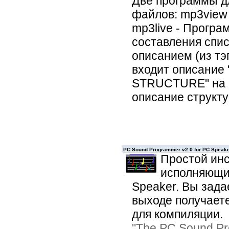
Две программы дл
файлов: mp3view 
mp3live - Програ
составления спи
описанием (из тэ
входит описание
STRUCTURE" на а
описание структу
PC Sound Programmer v2.0 for PC Speak
Простой инс
исполняющи
Speaker. Вы зада
выходе получаете
для компиляции.
"The PC Sound Pr