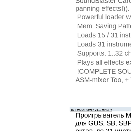
SoundBlaster Card
panning effects!)
 Powerful loader w/
 Mem. Saving Patt
 Loads 15 / 31 in
 Loads 31 instrum
 Supports: 1..32 c
 Plays all effects
 !COMPLETE SOU
ASM-mixer Too, + 
TNT MOD Player v1.1 for BP7
Проигрыватель 
для GUS, SB, SBP