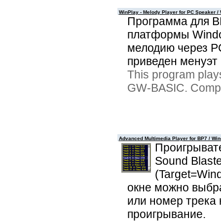
WinPlay - Melody Player for PC Speaker /
Программа для B
платформы Windo
мелодию через PC
приведен менуэт Б
This program plays
GW-BASIC. Compil
Advanced Multimedia Player for BP7 / Wi
Проигрывате
Sound Blast
(Target=Win
окне можно выбр
или номер трека 
проигрывание.