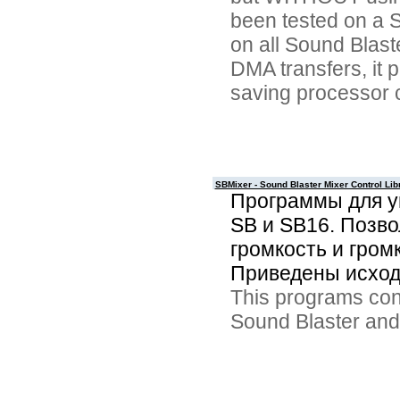
been tested on a 
on all Sound Blast
DMA transfers, it 
saving processor 
SBMixer - Sound Blaster Mixer Control Lib
Программы для у
SB и SB16. Позв
громкость и гром
Приведены исходн
This programs con
Sound Blaster and