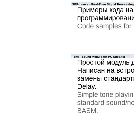
SBProcess - Real-Time Signal Processing
Примеры кода на
программировани
Code samples for d
Tone - Sound Module for PC Speaker
Простой модуль д
Написан на встр
замены стандарт
Delay.
Simple tone playi
standard sound/no
BASM.