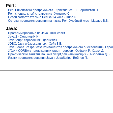
Perl:
Perl. Библиотека программиста - Кристиансен Т., Торкингтон Н.
Perl: специальный справочник - Холзнер С.
Освой самостоятельно Perl за 24 часа - Пирс К.
Основы программирования на языке Perl. Учебный курс - Маслов В.В.
Java:
Программирование на Java. 1001 совет
Java 2 - Смирнов Н.И.
JavaScript: справочник - Дарнелл Р.
JDBC. Java и базы данных - Хейк Б.В.
Java Beans. Разработка компонентов программного обеспечения - Гарол
JAVA и CORBA в приложениях клиент-сервер - Орфали Р., Харки Д.
Практические занятия по Java Script для начинающих - Николенко Д.В.
Языки программирования Java и JavaScript - Вейнер П.