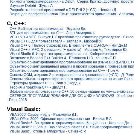
Тонкости программирования на Delphi. Серия: Кратко, доступно, просто 
Изучаем Delphi - Жуков А
Разработка Internet-приложений в DELPHI 2 (+ CD) - Чепмен Д.
Delphi для профессионалов. Опыт практического применения - Александр
C, C++:
C++. Библиотека программиста - Элджер Дж.
STL для программистов на C++ - Леен Аммерааль
VC ++6.0 и MFC. Выпуск 1. Справочно-практическое руководство - Скисо
Visual C++ 6 для пользователя - Паппас К., Мюррей У.
Visual C++ 6. Полное руководство. В комплекте с CD-ROM - Янг Дж.М
Visual C++ и MFC, 2-е издание (+ дискета) - Мешков А., Тихомиров Ю.
Visual Studio 6. Искусство программирования - Коберниченко А.
Введение в Borland C++ Builder 4 - Елманова Н.З., Кошель С.П.
Объектно-ориентированное программирование на языке BORLAND C++ 
Объектно-ориентированный анализ и проектирование с примерами прило
Объектно-ориентированное программирование на C++ - Пол А.
Основы COM, издание 2-е, исправленное и дополненное (+CD) - Д. Род
Основы объектно-ориентированного программирования на языке Си++. 
Структуры данных в C++ - Топп У., Форд У.
Теория и практика C++ - Шилдт Г.
Эффективное использование C++. 50 рекомендаций по улучшению ваших
СЕТЕВОЕ ПРОГРАММИРОВАНИЕ ДЛЯ OC UNIX и WINDOWS - Учебное посо
- Рига, 2015
Visual Basic:
VBA 2000. Самоучитель - Кузьменко В.Г.
VBA в Office 2000. Офисное программирование - Биллиг В.А.
Visual Basic 6. Введение в прграммирование баз данных - Коннэлл Дж.
Visual Basic 6.0, Visual Basic for Applicaions 6.0. Язык программировани
Visual Basic. Готовые алгоритмы - Стивенс Р.