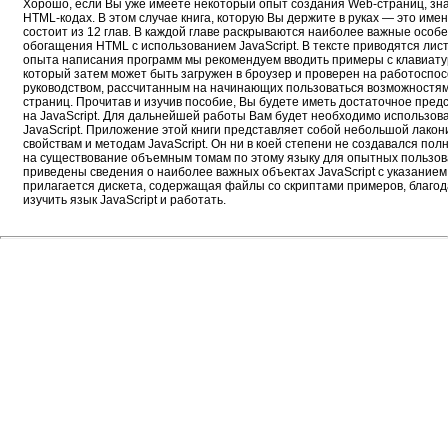
Хорошо, если Вы уже имеете некоторый опыт создания Web-страниц, зн
HTML-кодах. В этом случае книга, которую Вы держите в руках — это име
состоит из 12 глав. В каждой главе раскрываются наиболее важные особ
обогащения HTML с использованием JavaScript. В тексте приводятся лис
опыта написания программ мы рекомендуем вводить примеры с клавиату
который затем может быть загружен в броузер и проверен на работоспос
руководством, рассчитанным на начинающих пользоваться возможностями
страниц. Прочитав и изучив пособие, Вы будете иметь достаточное предс
на JavaScript. Для дальнейшей работы Вам будет необходимо использо
JavaScript. Приложение этой книги представляет собой небольшой лакон
свойствам и методам JavaScript. Он ни в коей степени не создавался п
на существование объемным томам по этому языку для опытных пользов
приведены сведения о наиболее важных объектах JavaScript с указанием 
прилагается дискета, содержащая файлы со скриптами примеров, благод
изучить язык JavaScript и работать.