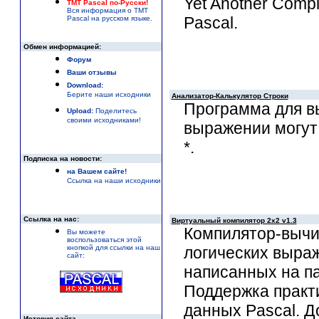
Yet Another Compi
TMT Pascal по-Русски!
Вся информация о TMT
Pascal.
Pascal на русском языке.
Обмен информацией:
Форум
Ваши отзывы
Download:
Берите наши исходники
Анализатор-Калькулятор Строки
Программа для в
Upload:
Поделитесь
своими исходниками!
выражении могут и
*.
Подписка на новости:
на Вашем сайте!
Ссылка на наши исходники
Ссылка на нас:
Виртуальный компилятор 2х2 v1.3
Компилятор-вычи
Вы можете
воспользоваться этой
кнопкой для ссылки на наш
логических выраж
сайт:
написанных на п
Поддержка практи
данных Pascal. Д
История сайта