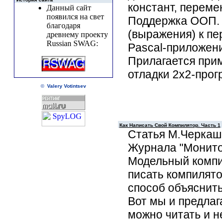
констант, переме
Данный сайт
появился на свет
Поддержка ООП. 
благодаря
(выражения) к п
древнему проекту
Russian SWAG:
Pascal-приложени
Прилагается при
отладки 2х2-прог
©
Valery Votintsev
Как Написать Свой Компилятор. Часть 1
Статья М.Черкаши
Журнала "Монито
Модельный компил
писать компилято
способ объяснить
Вот мы и предлаг
можно читать и не