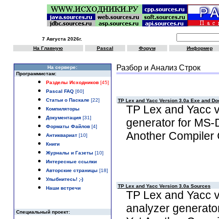
7 Августа 2026г.
На Главную
Pascal
Форум
Информер
Разбор и Анализ Строк
Hа сервере:
Программистам:
Разделы Исходников
[45]
Pascal FAQ
[60]
Статьи о Паскале
[22]
TP Lex and Yacc Version 3.0a Exe and Do
TP Lex and Yacc ve
Компиляторы
Документация
[31]
generator for MS-
Форматы Файлов
[4]
Another Compiler 
Антиквариат
[10]
Книги
Журналы и Газеты
[10]
Интересные ссылки
Авторские страницы
[18]
Улыбнитесь! ;-)
TP Lex and Yacc Version 3.0a Sources
Наши встречи
TP Lex and Yacc ve
analyzer generato
Специальный проект: