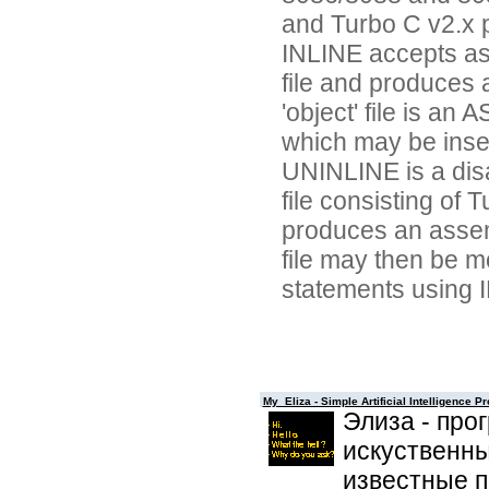
and Turbo C v2.x 
INLINE accepts as
file and produces a
'object' file is an 
which may be inser
UNINLINE is a dis
file consisting of 
produces an assem
file may then be m
statements using 
My_Eliza - Simple Artificial Intelligence P
Элиза - про
искуственн
известные п