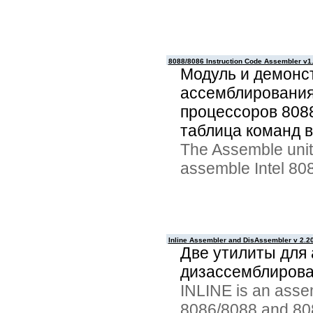
8088/8086 Instruction Code Assembler v1
Модуль и демонс
ассемблирования
процессоров 808
таблица команд в
The Assemble unit
assemble Intel 80
Inline Assembler and DisAssembler v 2.2
Две утилиты для
дизассемблирован
INLINE is an asse
8086/8088 and 808