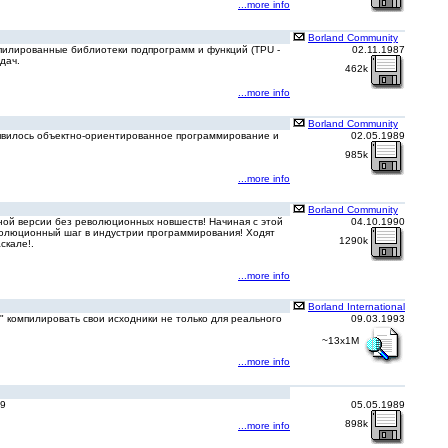
...more info
Borland Community
мпилированные библиотеки подпрограмм и функций (TPU -
02.11.1987
дач.
462k
...more info
Borland Community
 появилось объектно-ориентированное программирование и
02.05.1989
985k
...more info
Borland Community
дной версии без революционных новшеств! Начиная с этой
04.10.1990
еволюционный шаг в индустрии программирования! Ходят
1290k
скале!.
...more info
Borland International
" компилировать свои исходники не только для реального
09.03.1993
~13x1M
...more info
89
05.05.1989
898k
...more info