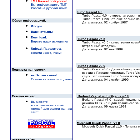
TMT Pascal по-Русски!
Вся информация о TMT
Pascal на русском языке.
Turbo Pascal 4.0
Turbo Pascal 4.0 - очередная верси
Turbo Pascal Unit), что еще больше 
Обмен информацией:
Дата выпуска: 02 ноября 1987
Форум
Ваши отзывы
Download:
Turbo Pascal v5.5
Берите наши исходники
Turbo Pascal v5.5 - качественно нов
встроенный отладчик.
Upload:
Поделитесь
Дата выпуска: 02 мая 1989
своими исходниками!
Turbo Pascal v6.0
Turbo Pascal v6.0 - Дальнейшее раз
Подписка на новости:
версии в Паскале появилась Turbo V
на Вашем сайте!
слухи, что именно Turbo Vision послу
Ссылка на наши исходники
Дата выпуска: 04 октября 1990
Borland Pascal with Objects v7.0
Ссылка на нас:
Borland Pascal v7.0 - самый популяр
Вы можете
режима DOS, но и для 16-битного за
воспользоваться этой
Дата выпуска: 09 марта 1993
кнопкой для ссылки на наш
сайт:
Microsoft Quick Pascal v1.0
Microsoft Quick Pascal v1.0 - Попытка
История сайта