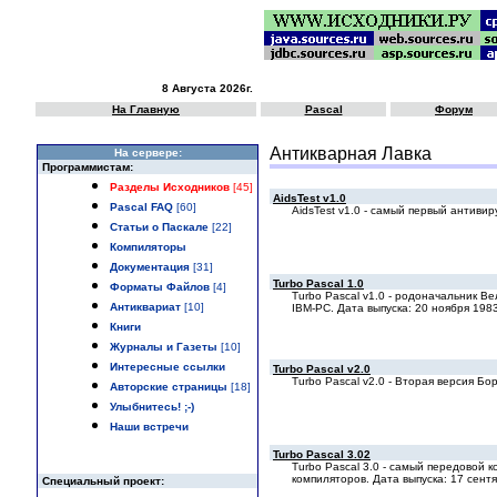
8 Августа 2026г.
На Главную
Pascal
Форум
Антикварная Лавка
Hа сервере:
Программистам:
Разделы Исходников
[45]
AidsTest v1.0
Pascal FAQ
[60]
AidsTest v1.0 - самый первый антиви
Статьи о Паскале
[22]
Компиляторы
Документация
[31]
Turbo Pascal 1.0
Форматы Файлов
[4]
Turbo Pascal v1.0 - родоначальник В
Антиквариат
[10]
IBM-PC. Дата выпуска: 20 ноября 198
Книги
Журналы и Газеты
[10]
Интересные ссылки
Turbo Pascal v2.0
Turbo Pascal v2.0 - Вторая версия Б
Авторские страницы
[18]
Улыбнитесь! ;-)
Наши встречи
Turbo Pascal 3.02
Turbo Pascal 3.0 - самый передовой
компиляторов. Дата выпуска: 17 сент
Специальный проект: