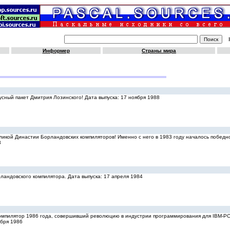
Информер
Страны мира
русный пакет Дмитрия Лозинского! Дата выпуска: 17 ноября 1988
еликой Династии Борландовских компиляторов! Именно с него в 1983 году началось победн
3
орландовского компилятора. Дата выпуска: 17 апреля 1984
 компилятор 1986 года, совершивший революцию в индустрии программирования для IBM-PC
ября 1986