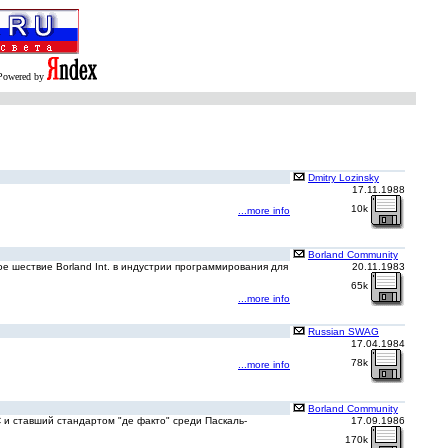
Powered by
Dmitry Lozinsky
17.11.1988
10k
...more info
Borland Community
ое шествие Borland Int. в индустрии программирования для
20.11.1983
65k
...more info
Russian SWAG
17.04.1984
78k
...more info
Borland Community
 и ставший стандартом "де факто" среди Паскаль-
17.09.1986
170k