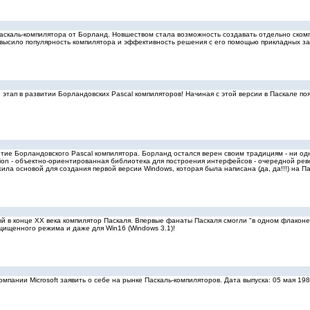
я паскаль-компилятора от Борланд. Новшеством стала возможность создавать отдельно ско
повысило популярность компилятора и эффективность решения с его помощью прикладных за
ый этап в развитии Борландовских Pascal компиляторов! Начиная с этой версии в Паскале
витие Борландовского Pascal компилятора. Борланд остался верен своим традициям - ни о
ision - объектно-ориентированная библиотека для построения интерфейсов - очередной р
жила основой для создания первой версии Windows, которая была написана (да, да!!!) на Па
ный в конце XX века компилятор Паскаля. Впервые фанаты Паскаля смогли "в одном флаконе
щищенного режима и даже для Win16 (Windows 3.1)!
 компании Microsoft заявить о себе на рынке Паскаль-компиляторов. Дата выпуска: 05 мая 19