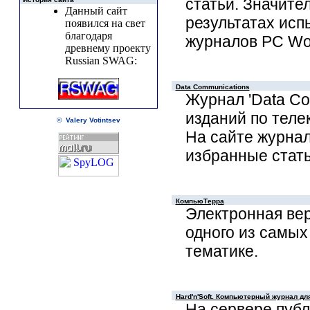
статьи. Значите
Данный сайт
результатах исп
появился на свет
благодаря
журналов PC Wor
древнему проекту
Russian SWAG:
Data Communications
Журнал 'Data Co
изданий по тел
©
Valery Votintsev
На сайте журна
избранные стать
КомпьюТерра
Электронная вер
одного из самых
тематике.
Hard'n'Soft. Компьютерный журнал дл
На сервере публ