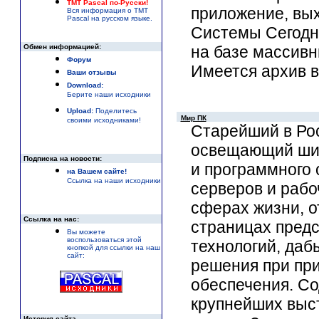
TMT Pascal по-Русски!
приложение, вых
Вся информация о TMT
Pascal на русском языке.
Системы Сегодн
Обмен информацией:
на базе массив
Форум
Имеется архив вы
Ваши отзывы
Download:
Берите наши исходники
Upload:
Поделитесь
Мир ПК
своими исходниками!
Старейший в Ро
освещающий шир
Подписка на новости:
и программного
на Вашем сайте!
Ссылка на наши исходники
серверов и рабо
сферах жизни, о
Ссылка на нас:
страницах пред
Вы можете
воспользоваться этой
технологий, даб
кнопкой для ссылки на наш
сайт:
решения при при
обеспечения. С
крупнейших выст
История сайта