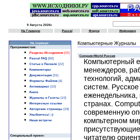
9 Августа 2026г.
На Главную
Pascal
Форум
Информер
Компьютерные Журналы
Hа сервере:
Программистам:
Разделы Исходников
[45]
ComputerWorld Россия
Pascal FAQ
[60]
Компьютерный е
Статьи о Паскале
[22]
менеждеров, ра
Компиляторы
Документация
[31]
технологий, адм
Форматы Файлов
[4]
систем. Русское
Антиквариат
[10]
Книги
еженедельника, 
Журналы и Газеты
[10]
странах. Comput
Интересные ссылки
Авторские страницы
[18]
современную оп
Улыбнитесь! ;-)
компьтерном мир
Наши встречи
присутствующие
читателю ориент
Специальный проект: