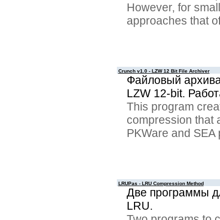
However, for small 
approaches that o
Crunch v1.0 - LZW 12 Bit File Archiver
Файловый архива
LZW 12-bit. Рабо
This program creat
compression that 
PKWare and SEA 
LRUPas - LRU Compression Method
Две программы д
LRU.
Two programs to c