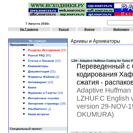
7 Августа 2026г.
На Главную
Pascal
Форум
Информер
Архивы и Архиваторы
Hа сервере:
Программистам:
Разделы Исходников
[45]
Pascal FAQ
[60]
Статьи о Паскале
[22]
LZH - Adaptive Huffman Coding for Turbo P
Переведенный с 
Компиляторы
Документация
[31]
кодирования Хаф
Форматы Файлов
[4]
сжатия - распако
Антиквариат
[10]
Книги
Adaptive Huffman 
Журналы и Газеты
[10]
LZHUF.C English 
Интересные ссылки
Авторские страницы
[18]
version 29-NOV-1
Улыбнитесь! ;-)
OKUMURA)
Наши встречи
Специальный проект: