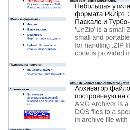
UnZip v2.0 - Zipfile Extract Utility
TMT Pascal по-Русски!
Небольшая утилит
Вся информация о TMT
Pascal на русском языке.
формата PkZip1.0
Обмен информацией:
Паскале и Турбо-
Форум
'UnZip' is a small Zi
Ваши отзывы
Download:
small and portable 
Берите наши исходники
for handling .ZIP 
Upload:
Поделитесь
своими исходниками!
code is provided i
Подписка на новости:
на Вашем сайте!
Ссылка на наши исходники
AMG File Compression Archiver v2.2 with 
Архиватор файлов
Ссылка на нас:
построенную на о
Вы можете
воспользоваться этой
кнопкой для ссылки на наш
AMG Archiver is a
сайт:
DOS files to a spec
in archive file wi
История сайта