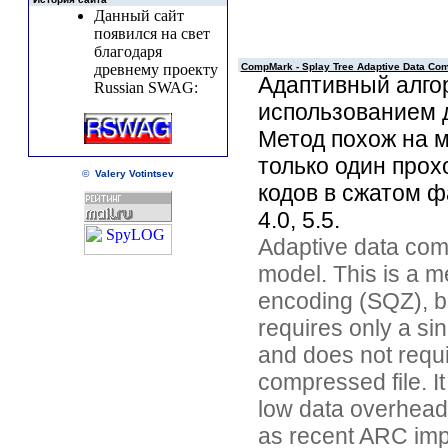
Данный сайт
появился на свет
благодаря
CompMark - Splay Tree Adaptive Data Co
древнему проекту
Адаптивный алго
Russian SWAG:
использованием д
Метод похож на 
только один прох
©
Valery Votintsev
кодов в сжатом ф
4.0, 5.5.
Adaptive data com
model. This is a 
encoding (SQZ), but
requires only a si
and does not requi
compressed file. It
low data overhead
as recent ARC impl