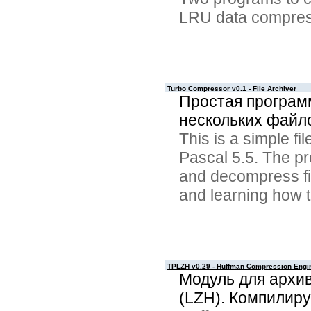
LRU data compres
Turbo Compressor v0.1 - File Archiver
Простая программ
нескольких файло
This is a simple f
Pascal 5.5. The p
and decompress fil
and learning how t
TPLZH v0.29 - Huffman Compression Engi
Модуль для архи
(LZH). Компилируе