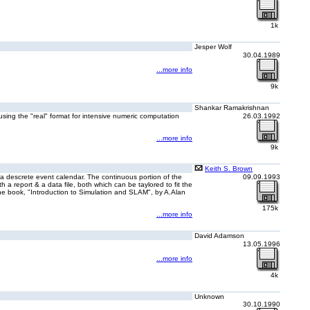
1k
Jesper Wolf
30.04.1989
...more info
9k
Shankar Ramakrishnan
s using the "real" format for intensive numeric computation
26.03.1992
...more info
9k
Keith S. Brown
 a descrete event calendar. The continuous portion of the
09.09.1993
a report & a data file, both which can be taylored to fit the
he book, "Introduction to Simulation and SLAM", by A.Alan
175k
...more info
David Adamson
13.05.1996
...more info
4k
Unknown
30.10.1990