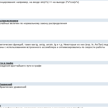
ирования: например, на входе sin(x*x) => на выходе 2*x*cos(x*x)
аспределением
учайных величин по нормальному закону распределения
ических функций, таких как tg, arctg, arcsin, lg и т.д. Некоторые из них (exp, ln, ArcTan
аны с использованием встроенного ассемблера и оптимизировались по скорости работы
ти в графе
ождения кратчайшего пути в графе
Уравнений
бpаических уpавнений
е