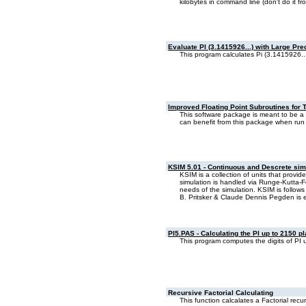
kilobytes in command line (don't do it 
Evaluate PI (3.1415926...) with Large Pre
This program calculates Pi (3.1415926...)
Improved Floating Point Subroutines for 
This software package is meant to be a su
can benefit from this package when run
KSIM 5.01 - Continuous and Descrete sim
KSIM is a collection of units that prov
simulation is handled via Runge-Kutta-Fe
needs of the simulation. KSIM is follow
B. Pritsker & Claude Dennis Pegden is
PI5.PAS - Calculating the PI up to 2150 p
This program computes the digits of PI 
Recursive Factorial Calculating
This function calcalates a Factorial recu