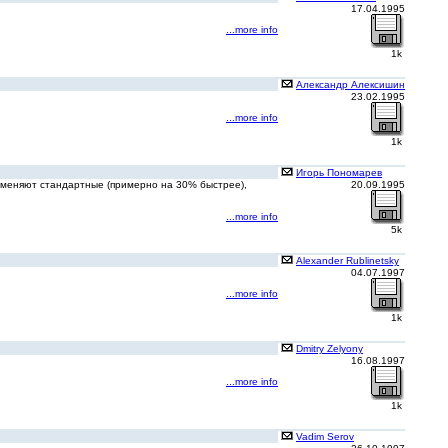
17.04.1995
...more info
1k
Александр Алексишин
23.02.1995
...more info
1k
Игорь Пономарев
) подменяют стандартные (примерно на 30% быстрее),
20.09.1995
...more info
5k
Alexander Rublinetsky
04.07.1997
...more info
1k
Dmitry Zelyony
16.08.1997
...more info
1k
Vadim Serov