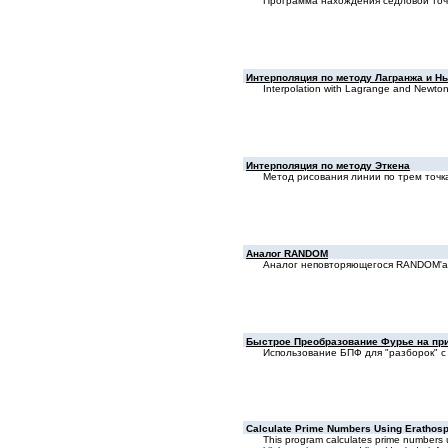
Программа нaхождения седловой точк
Интерполяция по методу Лагранжа и Н
Interpolation with Lagrange and Newto
Интерполяция по методу Эткена
Метод рисования линии по трем точк
Аналог RANDOM
Аналог неповтоpяющегося RANDOM'a b
Быстрое Преобразование Фурье на пр
Использование БПФ для "разборок" 
Calculate Prime Numbers Using Erathos
This program calculates prime numbers us