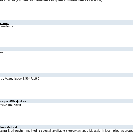
и в тaблице (точкa, мaксимaльнaя в строке и минимaльнaя в столбце)
ьютона
n methods
ам
y Valery Isaev 2:5047/16.0
имере WAV файла
с WAV файлами
phen Method
ing Erathosphen method. it uses all availiable memory as large bit scale. If it compiled as protec