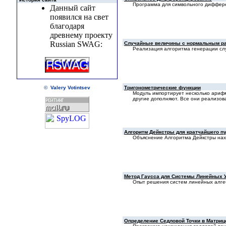
Программа для символьного дифференц
Данный сайт
появился на свет
благодаря
древнему проекту
Russian SWAG:
Случайные величины с нормальным р
Реализация алгоритма генерации сл
Тригонометрические функции
©
Valery Votintsev
Модуль импортирует несколько арифмет
другие дополняют. Все они реализов
Алгоритм Дейкстры для кратчайшего пу
Объяснение Алгоритма Дейкстры нах
Метод Гаусса для Системы Линейных 
Опыт pешения систем линейных алге
Определение Седловой Точки в Матриц