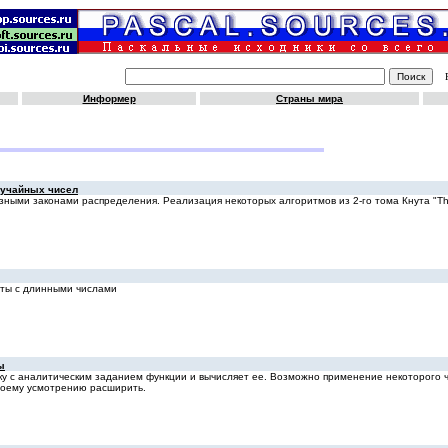
Информер
Страны мира
лучайных чисел
зными законами распределения. Реализация некоторых алгоритмов из 2-го тома Кнута "The
ты с длинными числами
ы
оку с аналитическим заданием функции и вычисляет ее. Возможно применение некоторого
воему усмотрению расширить.