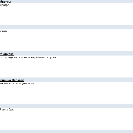
ейкстры
 гpафе
естом
о спуска
го градиента и наискорейшего спуска
ичин на Паcкале
ых чисел с исходниками
й алгебры