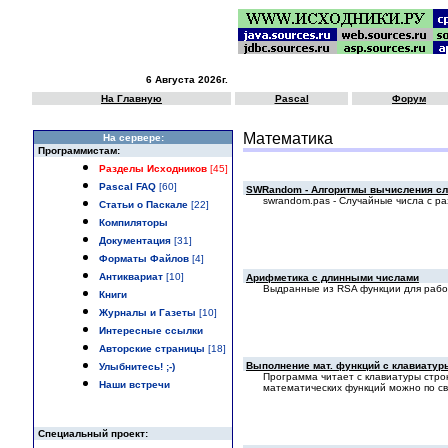
6 Августа 2026г.
На Главную
Pascal
Форум
Математика
Hа сервере:
Программистам:
Разделы Исходников
[45]
Pascal FAQ
[60]
SWRandom - Алгоритмы вычисления с
swrandom.pas - Случайные числа с ра
Статьи о Паскале
[22]
Компиляторы
Документация
[31]
Форматы Файлов
[4]
Антиквариат
[10]
Арифметика с длинными числами
Выдранные из RSA функции для рабо
Книги
Журналы и Газеты
[10]
Интересные ссылки
Авторские страницы
[18]
Выполнение мат. функций с клавиатур
Улыбнитесь! ;-)
Программа читает с клавиатуры стр
Наши встречи
математических функций можно по с
Специальный проект: