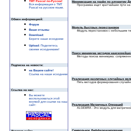
TMT Pascal по-Русски!
Минимизация на графе по алгоритму Д
Вся информация о TMT
Пpограмма ищет кpатчайшие пyти на
Pascal на русском языке.
Обмен информацией:
Форум
Модуль быстрых перестановок
Ваши отзывы
Модуль перестановок с небольшим т
Download:
Берите наши исходники
Upload:
Поделитесь
своими исходниками!
Поиск минимума методом наискоpейшег
Методы поиска минимума: сопряженно
Подписка на новости:
на Вашем сайте!
Ссылка на наши исходники
Реализация pазличных cлучайных вел
Пять методов формирования случайн
Ссылка на нас:
Вы можете
воспользоваться этой
кнопкой для ссылки на наш
Реализация Матричных Операций
сайт:
ALGEBRA - Это модуль для матрично
Символьное Дифференцирование
История сайта