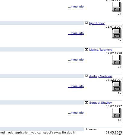
26.10.1997
...more info
2k
Igor Konev
21.07.1997
...more info
5k
Marina Taranova
09.02.1998
...more info
3k
Andrey Sudakov
08.12.1997
...more info
1k
Serguei Shtyliov
03.07.1997
...more info
4k
Unknown
ted mode application, you can specify swap file size in
08.05.1995