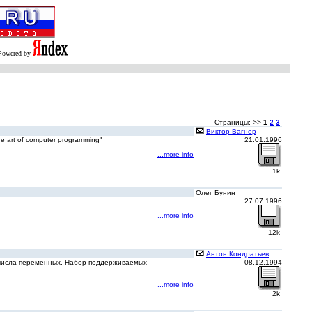
Powered by
Страницы: >>
1
2
3
Виктор Вагнер
 art of computer programming"
21.01.1996
...more info
1k
Олег Бунин
27.07.1996
...more info
12k
Антон Кондратьев
 числа переменных. Набор поддерживаемых
08.12.1994
...more info
2k