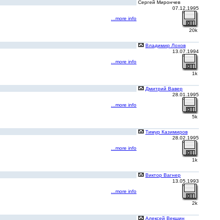
Сергей Мирончев
07.12.1995
...more info
20k
Владимир Лохов
13.07.1994
...more info
1k
Дмитрий Вавер
28.01.1995
...more info
5k
Тимур Казимиров
28.02.1995
...more info
1k
Виктор Вагнер
13.05.1993
...more info
2k
Алексей Векшин