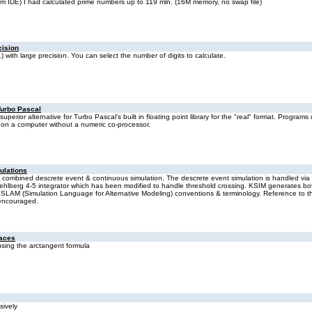
from IDE) I had calculated prime numbers up to 119 mln. (16M memory, no swap file)
cision
 with large precision. You can select the number of digits to calculate.
Turbo Pascal
perior alternative for Turbo Pascal's built in floating point library for the "real" format. Program
 on a computer without a numeric co-processor.
ulations
ide combined descrete event & continuous simulation. The descrete event simulation is handled via
hlberg 4-5 integrator which has been modified to handle threshold crossing. KSIM generates both 
s SLAM (Simulation Language for Alternative Modeling) conventions & terminology. Reference to t
 encouraged.
laces
using the arctangent formula
rsively