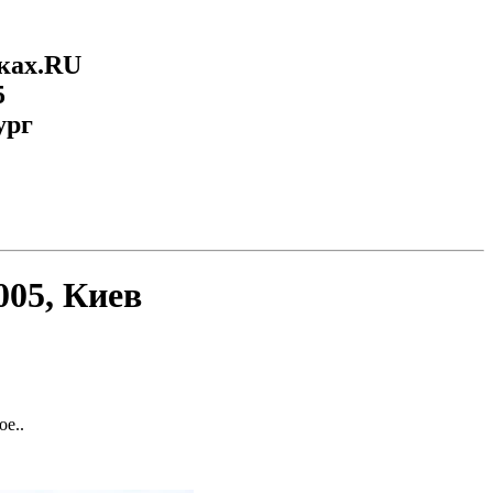
ках.RU
5
ург
005, Киев
ое..