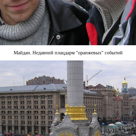
Майдан. Недавний плацдарм "оранжевых" событий