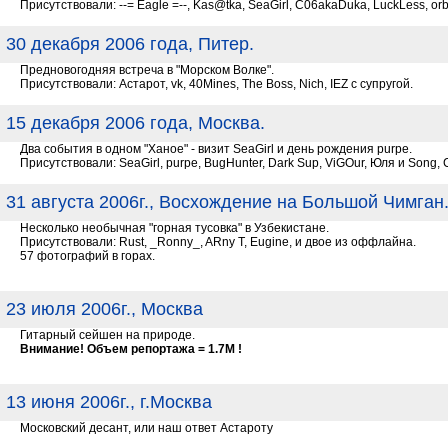
Присутствовали: --= Eagle =--, Kas@tka, SeaGirl, C06akaDuka, LuckLess, or
30 декабря 2006 года, Питер.
Предновогодняя встреча в "Морском Волке".
Присутствовали: Астарот, vk, 40Mines, The Boss, Nich, IEZ c супругой.
15 декабря 2006 года, Москва.
Два события в одном "Ханое" - визит SeaGirl и день рождения purpe.
Присутствовали: SeaGirl, purpe, BugHunter, Dark Sup, ViGOur, Юля и Song, 
31 августа 2006г., Восхождение на Большой Чимган.
Несколько необычная "горная тусовка" в Узбекистане.
Присутствовали: Rust, _Ronny_, ARny T, Eugine, и двое из оффлайна.
57 фотографий в горах.
23 июля 2006г., Москва
Гитарный сейшен на природе.
Внимание! Объем репортажа = 1.7М !
13 июня 2006г., г.Москва
Московский десант, или наш ответ Астароту