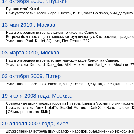
14 октября 2010, г.Пушкин
Пушкин сенСейшн!
Присутствовали: Песец, Зера, Снежок, Инт0, Nadz Goldman, Мич, девушка
13 мая 2010г, Москва
Наша очередная встреча в каком-то кафе, на Савёле.
Встреча была посвящена нашему сотрудничеству с Касперским, с раздаче
Участники: Paul_K, _lcf, AQL, vot, Flex Ferrum, ???
03 марта 2010, Москва
Наша очередная встреча во вьетнамском кафе Ханой, на Савёле.
Участвовали: Drunkard, Dark_Sup, AQL, Flex Ferrum, Paul_K, lcf, AlexLine, ??
03 октября 2009, Питер
Участники: FullArcticFox, снежОк, zera, ^D^ima + девушка, kanes, kardinal-kh
19 июля 2008 года, Москва.
Совместная акция модераторов из Питера, Киева и Москвы по уничтоже
Присутствовали: Arny, TrefptYc, SeaGirl, Астарот, Dark Sup, Ratic, acoustic, 
[ Объем репортажа: 5Mb ]
29 апреля 2007 года, Киев.
Дружественная встреча двух братских народов, объединенных Исходниками