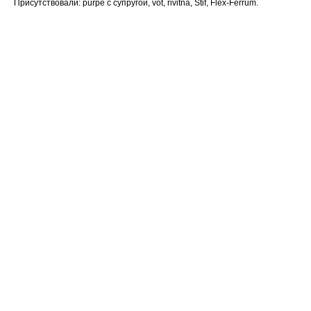
Присутствовали: purpe с супругой, vot, rivitna, Stif, Flex-Ferrum.