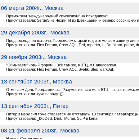
06 марта 2004г., Москва
Прямо-таки "международный симпозиум" на Исходниках!
Присутствовали: SergeS из Чехии, kl из Швейцарии, и семеро российских пред
29 декабря 2003г., Москва
Предновогодняя встреча. Провожаем старый год и отмечаем защиту дипл
Присутствовали: Flex Ferrum, Crew, AQL, Zed, reporter, kl, Drunkard, purpe, d
29 ноября 2003г., Москва
"Обмываем" новый форум :) Всё там же, в ВТЦ, м.Савеловская.
Присутствовали: Flex Ferrum, Crew, AQL, Svetik, Step, dark0ut.
13 сентября 2003г., Москва
Отмечаем День Программиста! Разумеется там же, в ВТЦ, т.е. вьетнамском
Присутствовали: куча народу :)))
13 сентября 2003г., Питер
Питер в меру сил тоже старается не отставать. 13 сентября петербуржцы
Присутствовали: _IX0DeS, DEiL, Muran, SLiP и kenai.
08,21 февраля 2003г., Москва
Наши в Сокольниках