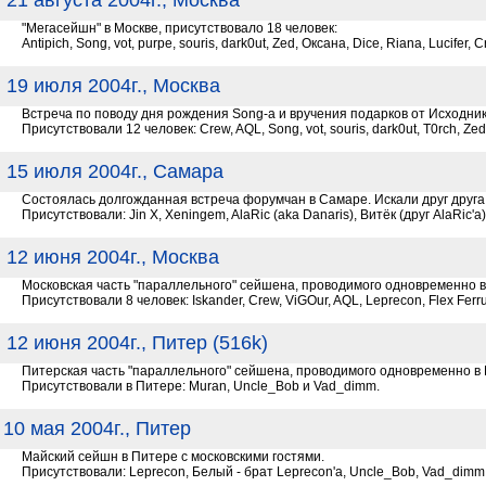
21 августа 2004г., Москва
"Мегасейшн" в Москве, присутствовало 18 человек:
Antipich, Song, vot, purpe, souris, dark0ut, Zed, Оксана, Dice, Riana, Lucifer,
19 июля 2004г., Москва
Встреча по поводу дня рождения Song-а и вручения подарков от Исходнико
Присутствовали 12 человек: Crew, AQL, Song, vot, souris, dark0ut, T0rch, Ze
15 июля 2004г., Самара
Состоялась долгожданная встреча форумчан в Самаре. Искали друг друга д
Присутствовали: Jin X, Xeningem, AlaRic (aka Danaris), Витёк (друг AlaRic'а), 
12 июня 2004г., Москва
Московская часть "параллельного" сейшена, проводимого одновременно в
Присутствовали 8 человек: Iskander, Crew, ViGOur, AQL, Leprecon, Flex Ferrum
12 июня 2004г., Питер (516k)
Питерская часть "параллельного" сейшена, проводимого одновременно в 
Присутствовали в Питере: Muran, Uncle_Bob и Vad_dimm.
10 мая 2004г., Питер
Майский сейшн в Питере с московскими гостями.
Присутствовали: Leprecon, Белый - брат Leprecon'a, Uncle_Bob, Vad_dimm, 