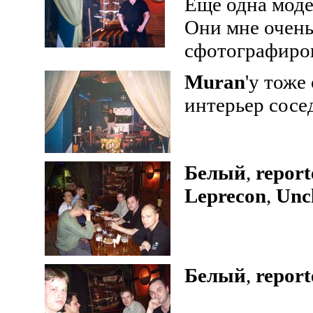
Еще одна моде
Они мне очень
сфотографиров
Muran
'y тоже
интерьер сосед
Белый
,
report
Leprecon
,
Unc
Белый
,
report