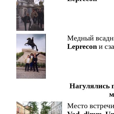
Медный всад
Leprecon
и сз
Нагулялись 
м
Место встречи