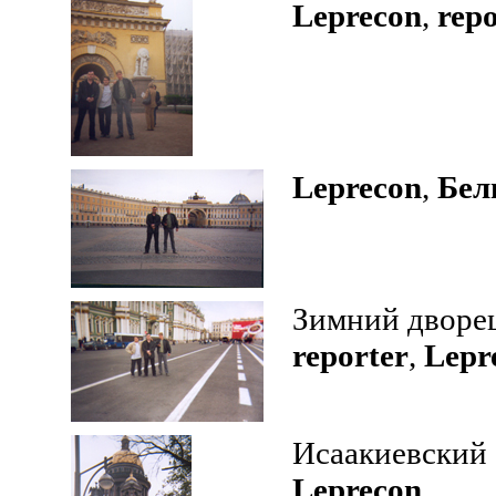
Leprecon
,
repo
Leprecon
,
Бел
Зимний дворе
reporter
,
Lepr
Исаакиевский
Leprecon