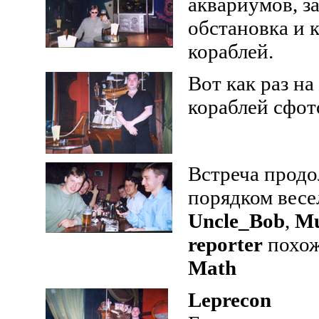
аквариумов, з
обстановка и 
кораблей.
Вот как раз н
кораблей сфо
Встреча продо
порядком весе
Uncle_Bob
,
M
reporter
похоже
Math
Leprecon