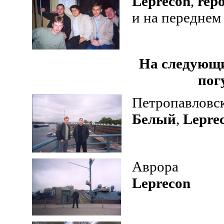
Leprecon
,
repo
и на переднем
На следующи
пог
Петропавловск
Белый
,
Lepre
Аврора
Leprecon