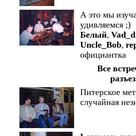
А это мы изуча
удивляемся ;)
Белый
,
Vad_
Uncle_Bob
,
re
официантка
Все встр
разъе
Питерское ме
случайная нез