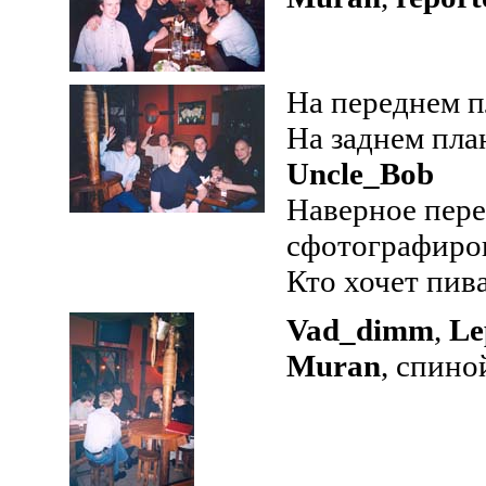
На переднем п
На заднем пла
Uncle_Bob
Наверное пере
сфотографиров
Кто хочет пив
Vad_dimm
,
Le
Muran
, спино