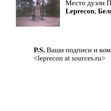
Место дуэли 
Leprecon
,
Бел
P.S.
Ваши подписи и ком
<leprecon at sources.ru>