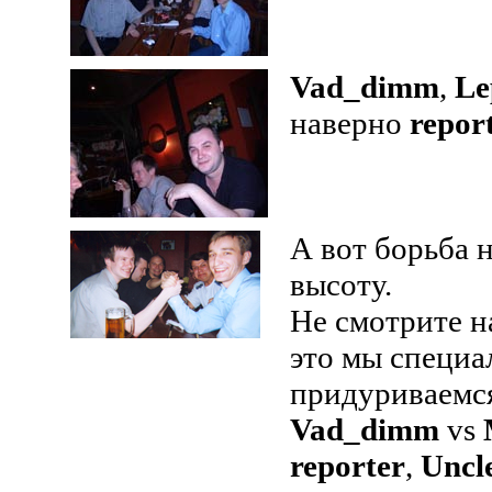
Vad_dimm
,
Le
наверно
repor
А вот борьба 
высоту.
Не смотрите н
это мы специа
придуриваемс
Vad_dimm
vs
reporter
,
Uncl