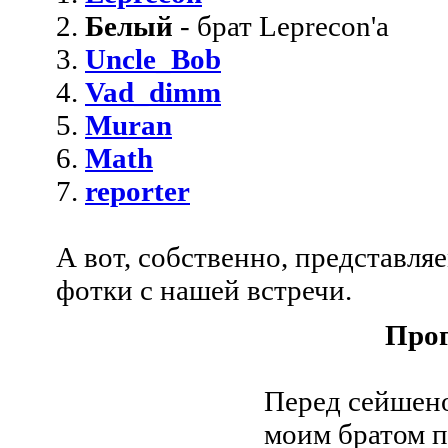
2.
Белый
- брат Leprecon'a
3.
Uncle_Bob
4.
Vad_dimm
5.
Muran
6.
Math
7.
reporter
А вот, собственно, представл
фотки с нашей встречи.
Прог
Перед сейшен
моим братом п