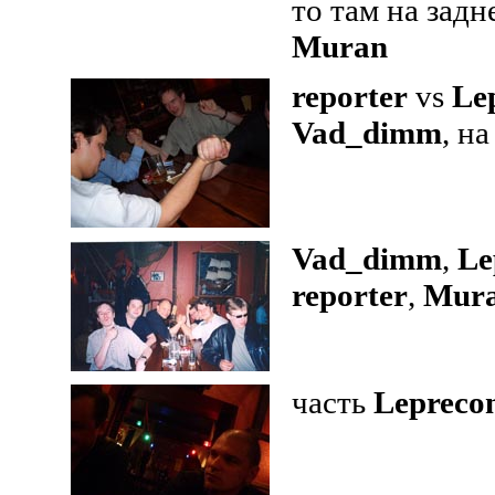
то там на зад
Muran
reporter
vs
Le
Vad_dimm
, н
Vad_dimm
,
Le
reporter
,
Mur
часть
Lepreco