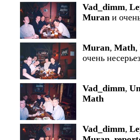
Vad_dimm
,
Le
Muran
и очен
Muran
,
Math
,
очень несерь
Vad_dimm
,
Un
Math
Vad_dimm
,
Le
Muran
,
report