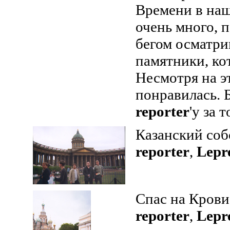
Времени в на
очень много, 
бегом осматри
памятники, ко
Несмотря на э
понравилась. 
reporter
'у за 
Казанский соб
reporter
,
Lepr
Спас на Крови
reporter
,
Lepr