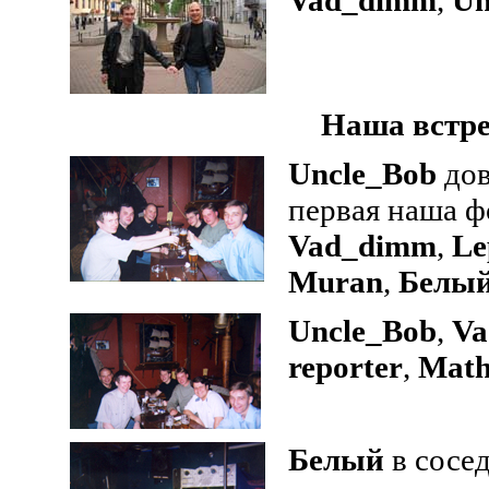
Vad_dimm
,
Un
Наша встре
Uncle_Bob
дов
первая наша ф
Vad_dimm
,
Le
Muran
,
Белы
Uncle_Bob
,
Va
reporter
,
Mat
Белый
в сосед