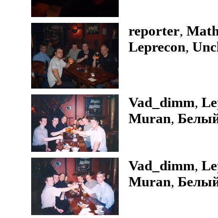
reporter
,
Mat
Leprecon
,
Unc
Vad_dimm
,
Le
Muran
,
Белы
Vad_dimm
,
Le
Muran
,
Белы