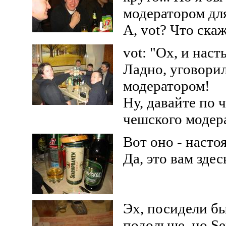
модератором для
А, vot? Что ска
vot: "Ох, и наст
Ладно, уговорил
модератором!
Ну, давайте по 
чешского модер
Вот оно - насто
Да, это вам здесь
Эх, посидели бы
подольше, но Ser