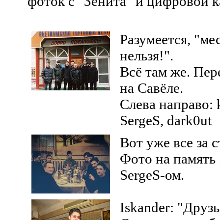
фоток с "Зенита" и цифровой 
Разумеется, "ме
нельзя!".
Всё там же. Пе
на Савёле.
Слева направо: k
SergeS, dark0ut
Вот уже все за 
Фото на память 
SergeS-ом.
Iskander: "Друз