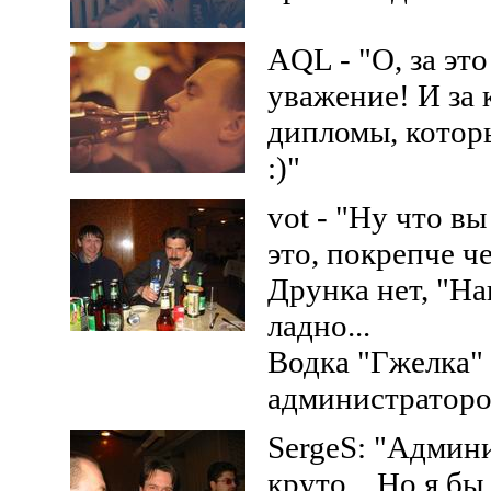
AQL - "О, за эт
уважение! И за 
дипломы, котор
:)"
vot - "Ну что вы
это, покрепче ч
Друнка нет, "На
ладно...
Водка "Гжелка" 
администратором
SergeS: "Админи
круто... Но я бы