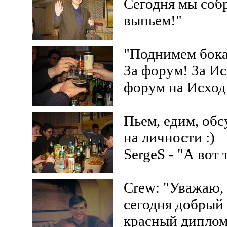
Сегодня мы собр
выпьем!"
"Поднимем бокал
За форум! За Ис
форум на Исход
Пьем, едим, об
на личности :)
SergeS - "А вот
Crew: "Уважаю,
сегодня добрый 
красный диплом 