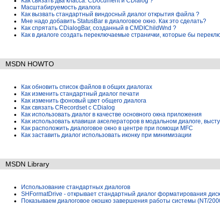
Как связать два класса: CDocument и CDialog ?
Масштабируемость диалога
Как вызвать стандартный виндосный диалог открытия файла ?
Мне надо добавить StatusBar в диалоговое окно. Как это сделать?
Как спрятать CDialogBar, созданный в CMDIChildWnd ?
Как в диалоге создать переключаемые странички, которые бы перек
MSDN HOWTO
Как обновить список файлов в общих диалогах
Как изменить стандартный диалог печати
Как изменить фоновый цвет общего диалога
Как связать CRecordset с CDialog
Как использовать диалог в качестве основного окна приложения
Как использовать клавиши акселераторов в модальном диалоге, высту
Как расположить диалоговое окно в центре при помощи MFC
Как заставить диалог использовать иконку при минимизации
MSDN Library
Использование стандартных диалогов
SHFormatDrive - открывает стандартный диалог форматирования дис
Показываем диалоговое окошко завершения работы системы (NT/200