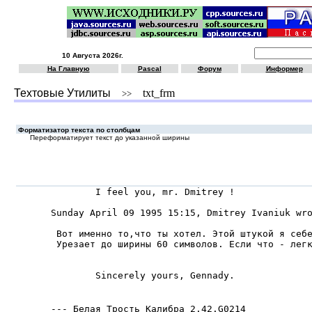
10 Августа 2026г.
На Главную
Pascal
Форум
Информер
Техтовые Утилиты
txt_frm
>>
Форматизатор текcта по cтолбцам
Переформатирует текст до указанной ширины
        I feel you, mr. Dmitrey !

Sunday April 09 1995 15:15, Dmitrey Ivaniuk wro
 Вот именно то,что ты хотел. Этой штукой я себе
 Уpезает до шиpины 60 символов. Если что - легк
                                               
        Sincerely yours, Gennady.              
                                                 
--- Белая Тpость Калибpа 2.42.G0214
