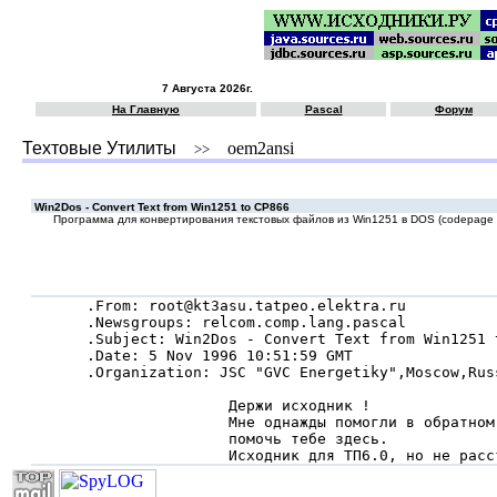
7 Августа 2026г.
На Главную
Pascal
Форум
Техтовые Утилиты
oem2ansi
>>
Win2Dos - Convert Text from Win1251 to CP866
Программа для конвертирования текстовых файлов из Win1251 в DOS (codepage 
.From: root@kt3asu.tatpeo.elektra.ru

.Newsgroups: relcom.comp.lang.pascal

.Subject: Win2Dos - Convert Text from Win1251 t
.Date: 5 Nov 1996 10:51:59 GMT

.Organization: JSC "GVC Energetiky",Moscow,Russ
                Держи исходник !

                Мне однажды помогли в обратном
                помочь тебе здесь.

                Исходник для ТП6.0, но не расс