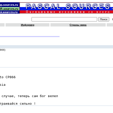
Информер
Страны мира
866)
o CP866

ia

 случае, теперь сам бог велел

траивайся сильно !