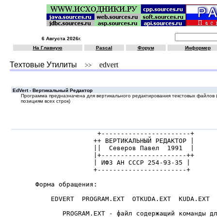
6 Августа 2026г.
На Главную
Pascal
Форум
Информер
Техтовые Утилиты
edvert
>>
EdVert - Вертикальный Редактор
Программа предназначена для вертикального редактирования текстовых файлов (
позициям всех строк)
                +-----------------------+

               ++ ВЕРТИКАЛЬНЫЙ РЕДАКТОР |

               ||  Северов Павел  1991  |

               |+----------------------++

               | ИФЗ АН СССР 254-93-35 |

               +-----------------------+

Форма обращения:

    EDVERT  PROGRAM.EXT  OTKUDA.EXT  KUDA.EXT

       PROGRAM.EXT - файл содержащий команды дл