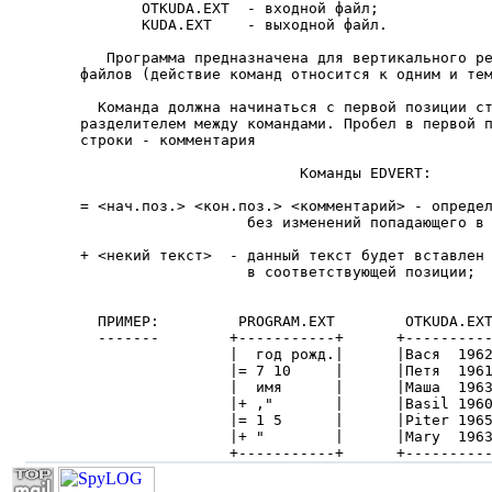
       OTKUDA.EXT  - входной файл;

       KUDA.EXT    - выходной файл.

   Программа предназначена для вертикального ре
файлов (действие команд относится к одним и тем
  Команда должна начинаться с первой позиции ст
разделителем между командами. Пробел в первой п
строки - комментария

                         Команды EDVERT:

= <нач.поз.> <кон.поз.> <комментарий> - определ
                   без изменений попадающего в 
+ <некий текст>  - данный текст будет вставлен 
                   в соответствующей позиции;

  ПРИМЕР:         PROGRAM.EXT        OTKUDA.EXT
  -------        +-----------+      +----------
                 |  год рожд.|      |Вася  1962
                 |= 7 10     |      |Петя  1961
                 |  имя      |      |Маша  1963
                 |+ ,"       |      |Basil 1960
                 |= 1 5      |      |Piter 1965
                 |+ "        |      |Mary  1963
                 +-----------+      +---------