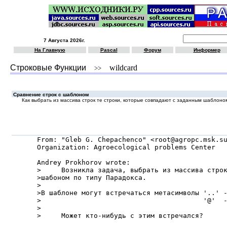
7 Августа 2026г.
На Главную
Pascal
Форум
Информер
Строковые Функции
wildcard
>>
Сравнение строк с шаблоном
Как выбрать из массива строк те строки, которые совпадают с заданным шаблоно
From: "Gleb G. Chepachenco" <root@agropc.msk.su
Organization: Agroecological problems Center

Andrey Prokhorov wrote:

>     Возникла задача, выбрать из массива строк
>шабоном по типу Парадокса.

>

>В шаблоне могут встречаться метасимволы '..' -
>                                        '@'  -
>

>     Может кто-нибудь с этим встречался?
