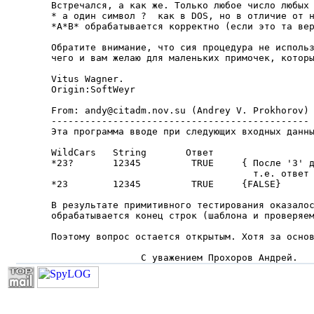
Встречался, а как же. Только любое число любых 
* а один символ ?  как в DOS, но в отличие от н
*A*B* обрабатывается корректно (если это та вер
Обратите внимание, что сия процедура не использ
чего и вам желаю для маленьких примочек, которы
Vitus Wagner.

Origin:SoftWeyr

From: andy@citadm.nov.su (Andrey V. Prokhorov)

----------------------------------------------

Эта программа вводе при следующих входных данны
WildCars   String       Ответ

*23?       12345         TRUE     { После '3' д
                                    т.е. ответ 
*23        12345         TRUE     {FALSE}

В результате примитивного тестирования оказалос
обрабатывается конец строк (шаблона и проверяем
Поэтому вопрос остается открытым. Хотя за основ
                С уважением Прохоров Андрей.