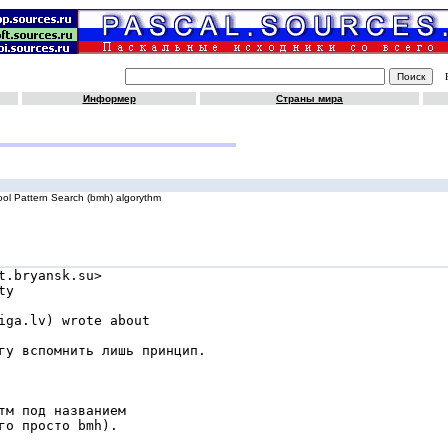
Информер
Страны мира
l Pattern Search (bmh) algorythm
.bryansk.su>

y

iga.lv) wrote about

гу вспомнить лишь принцип.

тм под названием

о просто bmh).
