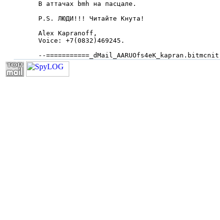
В аттачах bmh на пасцале.

P.S. ЛЮДИ!!! Читайте Кнута!

Alex Kapranoff,

Voice: +7(0832)469245.

--===========_dMail_AARUOfs4eK_kapran.bitmcnit