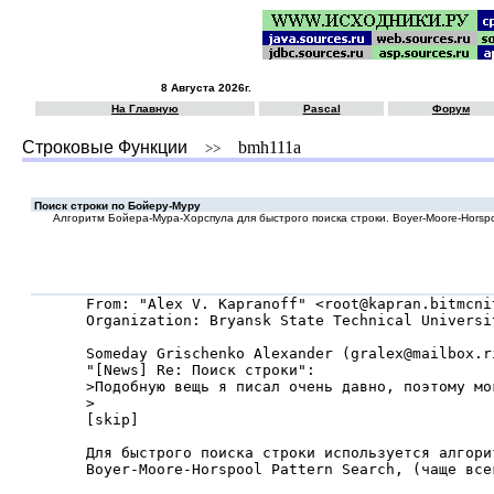
8 Августа 2026г.
На Главную
Pascal
Форум
Строковые Функции
bmh111a
>>
Поиск строки по Бойеру-Муру
Алгоритм Бойера-Мура-Хорспула для быстрого поиска строки. Boyer-Moore-Horspoo
From: "Alex V. Kapranoff" <root@kapran.bitmcnit
Organization: Bryansk State Technical Universit
Someday Grischenko Alexander (gralex@mailbox.r
"[News] Re: Поиск строки":

>Подобную вещь я писал очень давно, поэтому мо
>

[skip]

Для быстрого поиска строки используется алгори
Boyer-Moore-Horspool Pattern Search, (чаще всег