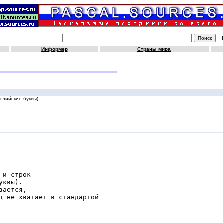
Информер
Страны мира
глийские буквы)
и стpок

квы).

ается,

д не хватает в стандаpтой
