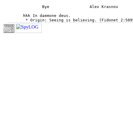
        Bye                 Alex Krasnov

ћћћ In daemone deus.

 * Origin: Seeing is believing. (Fidonet 2:509