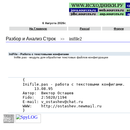
6 Августа 2026г.
На Главную
Pascal
Форум
Разбор и Анализ Строк
inifile2
>>
IniFile - Работа с текстовыми конфигами
Inifile.pas - модуль для обработки текстовых файлов конфигурации
{

Inifile.pas - работа с текстовыми конфигами.

     13.08.95

Автор:  Виктор Осташев

Fido:   2:5020/1194

E-mail: v_ostashev@chat.ru

WWW:    http://ostashev.newmail.ru

}