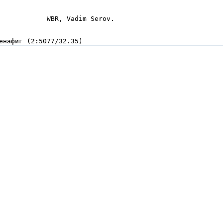
            WBR, Vadim Serov.

енафиг (2:5077/32.35)