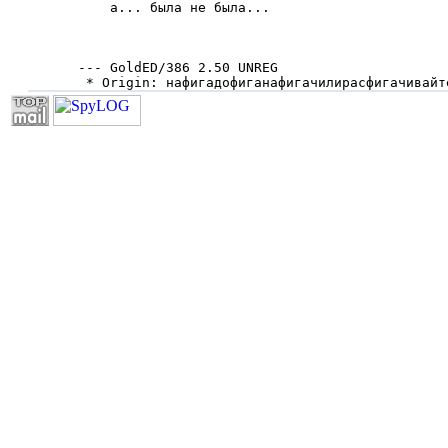
    а... была не была...

                                              
--- GoldED/386 2.50 UNREG

 * Origin: нафигадофиганафигачилиpасфигачивайт