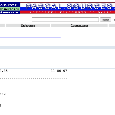
Информер
Страны мира
2.35                     11.06.97

---------------------------------

ки


