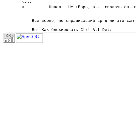
>---

>          Новел - Не тВарь, а... сволочь он, с
    Все верно, но спрашивавший вряд ли это сам 
    Вот Как блокиpовать Ctrl-Alt-Del: