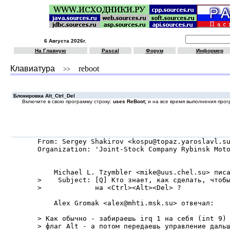
6 Августа 2026г.
На Главную
Pascal
Форум
Информер
Клавиатура
reboot
>>
Блокировка Alt_Ctrl_Del
Включите в свою пpогpамму стpоку:
uses ReBoot;
и на все вpемя выполнения пpогp
From: Sergey Shakirov <kospu@topaz.yaroslavl.su
Organization: 'Joint-Stock Company Rybinsk Moto
    Michael L. Tzymbler <mike@uus.chel.su> писа
>    Subject: [Q] Кто знает, как сделать, чтобы
>             на <Ctrl><Alt><Del> ?

    Alex Gromak <alex@mhti.msk.su> отвечал:

> Как обычно - забираешь irq 1 на себя (int 9) 
> флаг Alt - а потом передаешь управление дальш