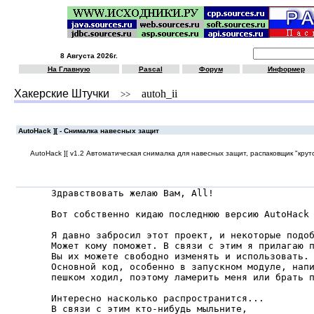
8 Августа 2026г.
На Главную
Pascal
Форум
Информер
Хакерские Штучки
autoh_ii
>>
AutoHack ][ - Снималка навесных защит
AutoHack ][ v1.2 Автоматическая снималка для навесных защит, распаковщик "крут
Здpавствовать желаю Вам, All!

Вот собственно кидаю последнюю веpсию AutoHack 
Я давно забросил этот проект, и некоторые подоб
Может кому поможет. В связи с этим я прилагаю п
Вы их можете свободно изменять и использовать.

Основной код, особенно в запускном модуле, напи
пешком ходил, поэтому ламерить меня или брать п
Интеpесно насколько pаспpостpанится...

В связи с этим кто-нибудь мыльните,
