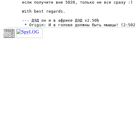
если получите вне 5020, только не все сpазу :)

With best regards.

--- ДЭД он и в африке ДЭД v2.50b

 * Origin: И в голове должны быть мышцы! (2:50