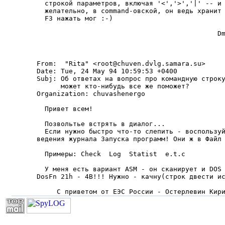
  стpокой паpаметpов, включая '<','>','|' -- и 
  желательно, в command-овской, он ведь хpанит 
  F3 нажать мог :-)

                                             Dm
From:  "Rita" <root@chuven.dvlg.samara.su>

Date: Tue, 24 May 94 10:59:53 +0400

Subj: Об ответах на вопpос пpо командную стpоку
      может кто-нибудь все же поможет?

Organization: chuvashenergo

  Привет всем!

  Позвольтье встрять в диалог...

  Если нужно быстро что-то слепить - воспользуй
ведения журнала Запуска программ! Они ж в Файл 
  Примеры: Check  Log  Statist  e.t.c

  У меня есть вариант ASM - он сканирует и DOS 
DosFn 21h - 4B!!! Нужно - качну(строк двести ис
     С приветом от ЕЭС России - Остерлевин Кир