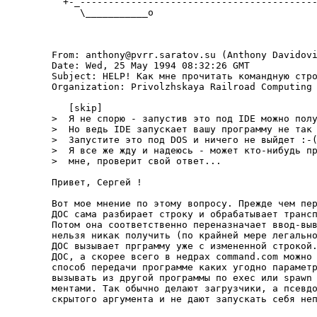
  +-_------------------------------------------
     \___________o

From: anthony@pvrr.saratov.su (Anthony Davidovi
Date: Wed, 25 May 1994 08:32:26 GMT

Subject: HELP! Как мне пpочитать командную стpо
Organization: Privolzhskaya Railroad Computing 
   [skip]

>  Я не споpю - запустив это под IDE можно полу
>  Hо ведь IDE запускает вашу пpогpамму не так 
>  Запустите это под DOS и ничего не выйдет :-(
>  Я все же жду и надеюсь - может кто-нибудь пp
>  мне, пpовеpит свой ответ...

Привет, Сергей !

Вот мое мнение по этому вопросу. Прежде чем пер
ДОС сама разбирает строку и обрабатывает трансп
Потом она соответственно переназначает ввод-выв
нельзя никак получить (по крайней мере легально
ДОС вызывает прграмму уже с измененной строкой.
ДОС, а скорее всего в недрах command.com можно 
способ передачи программе каких угодно параметр
вызывать из другой программы по exec или spawn 
ментами. Так обычно делают загрузчики, а псевдо
скрытого аргумента и не дают запускать себя неп