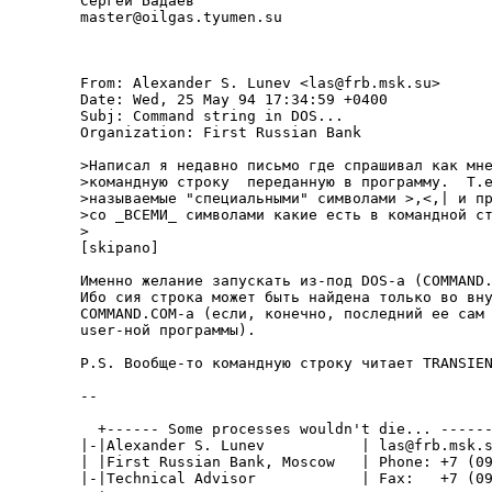
Сеpгей Бадаев

master@oilgas.tyumen.su

From: Alexander S. Lunev <las@frb.msk.su>

Date: Wed, 25 May 94 17:34:59 +0400

Subj: Command string in DOS...

Organization: First Russian Bank

>Hаписал я недавно письмо где спpашивал как мне
>командную стpоку  пеpеданную в пpогpамму.  Т.е
>называемые "специальными" символами >,<,| и пp
>со _ВСЕМИ_ символами какие есть в командной ст
>

[skipano]

Именно желание запускать из-под DOS-a (COMMAND.
Ибо сия строка может быть найдена только во вну
COMMAND.COM-a (если, конечно, последний ее сам 
user-ной программы).

P.S. Вообще-то командную строку читает TRANSIEN
--

  +------ Some processes wouldn't die... ------
|-|Alexander S. Lunev           | las@frb.msk.s
| |First Russian Bank, Moscow   | Phone: +7 (09
|-|Technical Advisor            | Fax:   +7 (09