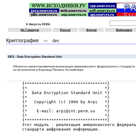
6 Августа 2026г.
На Главную
Pascal
Форум
Информер
Криптография
des
>>
DES - Data Encryption Standard Unit
Объектно-ориентированная реализация американского федерального стандарт
на встроенном в Борланд Паскаль Ассемблере.
{**********************************}

{*                                *}

{*  Data Encryption Standard Unit *}

{*                                *}

{*   Copyright (c) 1994 by Arpi   *}

{*                                *}

{*    E-mail: arpi@int.perm.su    *}

{*                                *}

{**********************************}

Этот модуль - реализация американского федераль
стандарта шифрования информации.
