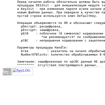
Перед началом работы обязательно должны быть вы
процедуры DESInit - для инициализации модуля (о
и KeyInit - при изменении пароля и/или начале р
новым файлом данных. При передаче в качестве па
пустой строки используется ключ DefaultKey.

Операции объединяются по OR и обозначают следую
  pDecrypt: расшифровка,

  pEncrypt: зашифровка,

  pECB    : поблочное (8 символов) кодирование 
             *не рекомендуется* по соображениям
  pCBC    : непрерывное кодирование с зацеплени
Параметры процедуры Handle:

  Area          : указатель на начало обрабатыв
  NumberOfBlocks: количество обрабатываемых 8-б
Замечание: зашифрованные по opCBC данные НЕ арх
^^^^^^^^^  отсутствия повторяющихся данных.