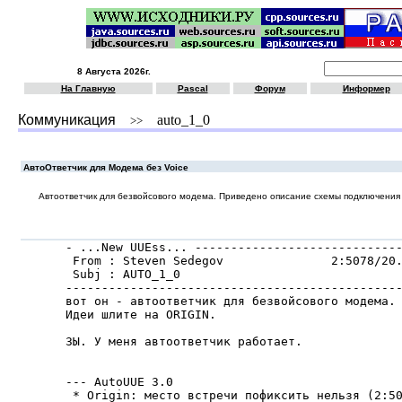
8 Августа 2026г.
На Главную
Pascal
Форум
Информер
Коммуникация
auto_1_0
>>
АвтоОтветчик для Модема без Voice
Автоответчик для безвойсового модема. Приведено описание схемы подключения к
- ...New UUEss... -----------------------------
 From : Steven Sedegov               2:5078/20.
 Subj : AUTO_1_0

-----------------------------------------------
вот он - автоответчик для безвойсового модема.

Идеи шлите на ORIGIN.

ЗЫ. У меня автоответчик pаботает.

--- AutoUUE 3.0

 * Origin: место встpечи пофиксить нельзя (2:50