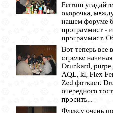
Ferrum угадайт
окорочка, между
нашем форуме б
программист - и
программист. Об
Вот теперь все 
стрелке начиная
Drunkard, purpe, 
AQL, kl, Flex Fe
Zed фоткает. Dr
очередного тост
просить...
Флексу очень п