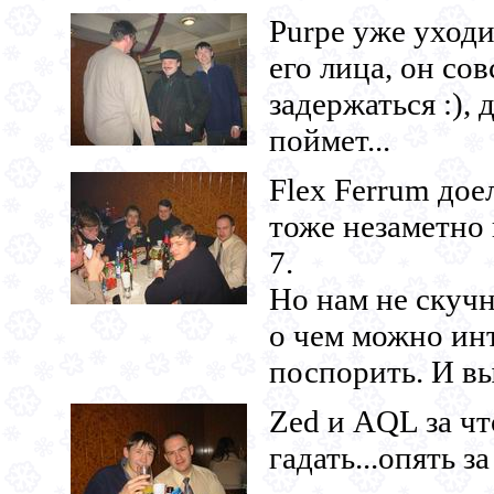
Purpe уже уходи
его лица, он со
задержаться :), 
поймет...
Flex Ferrum дое
тоже незаметно 
7.
Но нам не скучно
о чем можно ин
поспорить. И вы
Zed и AQL за чт
гадать...опять з