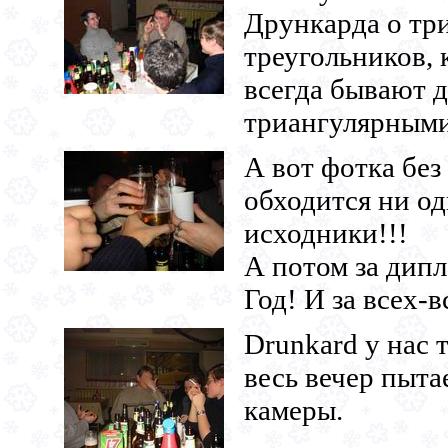
Дрункарда о тр
треугольников, 
всегда бывают 
триангулярными.
А вот фотка без
обходится ни од
исходники!!!
А потом за дип
Год! И за всех-в
Drunkard у нас 
весь вечер пыта
камеры.