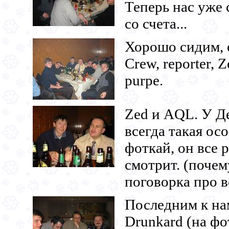
Теперь нас уже 
со счета...
Хорошо сидим, 
Crew, reporter, Z
purpe.
Zed и AQL. У Д
всегда такая ос
фоткай, он все 
смотрит. (почем
поговорка про во
Последним к на
Drunkard (на фо