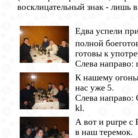
восклицательный знак - лишь 
Едва успели при
полной боеготов
готовы к употр
Слева направо: r
К нашему огонь
нас уже 5.
Слева направо: C
kl.
А вот и purpe с
в наш теремок.