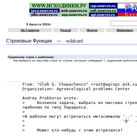
9 Августа 2026г.
На Главную
Pascal
Форум
Информер
Строковые Функции
wildcard
>>
Сравнение строк с шаблоном
Как выбрать из массива строк те строки, которые совпадают с заданным шаблоно
From: "Gleb G. Chepachenco" <root@agropc.msk.su
Organization: Agroecological problems Center

Andrey Prokhorov wrote:

>     Возникла задача, выбрать из массива строк
>шабоном по типу Парадокса.

>

>В шаблоне могут встречаться метасимволы '..' -
>                                        '@'  -
>

>     Может кто-нибудь с этим встречался?
