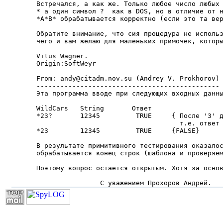
Встречался, а как же. Только любое число любых 
* а один символ ?  как в DOS, но в отличие от н
*A*B* обрабатывается корректно (если это та вер
Обратите внимание, что сия процедура не использ
чего и вам желаю для маленьких примочек, которы
Vitus Wagner.

Origin:SoftWeyr

From: andy@citadm.nov.su (Andrey V. Prokhorov)

----------------------------------------------

Эта программа вводе при следующих входных данны
WildCars   String       Ответ

*23?       12345         TRUE     { После '3' д
                                    т.е. ответ 
*23        12345         TRUE     {FALSE}

В результате примитивного тестирования оказалос
обрабатывается конец строк (шаблона и проверяем
Поэтому вопрос остается открытым. Хотя за основ
                С уважением Прохоров Андрей.