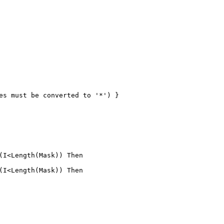
es must be converted to '*') }

(I<Length(Mask)) Then

(I<Length(Mask)) Then
