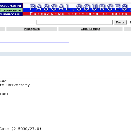
Информер
Страны мира
u>

e University

ает.

Gate (2:5030/27.0)
