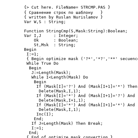
{> Cut here. FileName= STRCMP.PAS }

{ Сравнение строк по шаблону   }

{ written by Ruslan Nurislamov }

Var W,S : String;

Function StringCmp(S,Mask:String):Boolean;

Var I,J     : Integer;

    Ok      : Boolean;

    St,Msk  : String;

Begin

 I:=1;

 { Begin optimize mask ('?*','*?','**' secuenc
 While True Do

  Begin

   J:=Length(Mask);

   While I<Length(Mask) Do

    Begin

     If (Mask[I]='?') And (Mask[I+1]='*') Then

      Delete(Mask,I,1);

     If (Mask[I]='*') And (Mask[I+1]='?') And 
      Delete(Mask,I+1,1);

     If (Mask[I]='*') And (Mask[I+1]='*') And 
      Delete(Mask,I,1);

     Inc(I);

    End;

   If J=Length(Mask) Then Break;

   I:=1;

  End;

 { End of optimize mask convertion }
