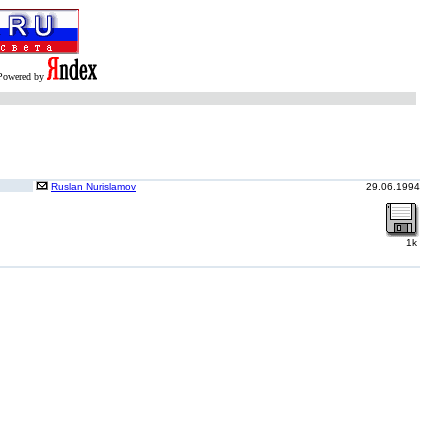
Powered by
Ruslan Nurislamov
29.06.1994
1k