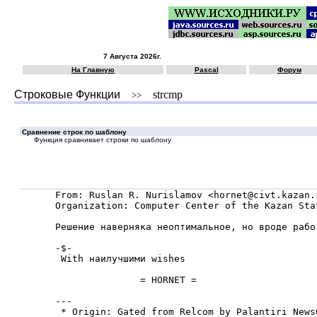
7 Августа 2026г.
На Главную
Pascal
Форум
Строковые Функции
strcmp
>>
Сравнение строк по шаблону
Функция сравнивает строки по шаблону
From: Ruslan R. Nurislamov <hornet@civt.kazan.s
Organization: Computer Center of the Kazan Stat
Решение наверняка неоптимальное, но вроде работ
-$-

 With наилучшими wishes

               = HORNET =

---

 * Origin: Gated from Relcom by Palantiri News