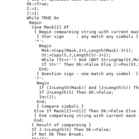
 Ok:=True;

 I:=1;

 J:=1;

 While TRUE Do

  Begin

   Case Mask[I] Of

    { Begin compareing string with current mask
     { Star sign     : any match any simbols }

    '*':

      Begin

       Msk:=Copy(Mask,I+1,Length(Mask)-I+1);

       St:=Copy(S,J,Length(S)-J+1);

       While (St<>'') And (NOT StringCmp(St,Ms
       If St='' Then Ok:=False Else J:=Pos(St,S
      End;

     { Question sign : one match any simbol  }

    '?':

     Begin

      If (I=Length(Mask)) And (J<Length(S)) The
      If J>Length(S) Then Ok:=False;

      Inc(J);

     End;

     { Compare simbols }

    Else If Mask[I]<>S[J] Then Ok:=False Else I
    { End compareing string with current mask s
    End;

   { Result of compareing }

   If J-1>Length(S) Then Ok:=False;

   If Not Ok Then Break;

   Inc(I);
