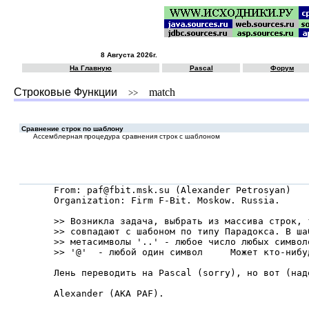
8 Августа 2026г.
На Главную
Pascal
Форум
Строковые Функции
match
>>
Сравнение строк по шаблону
Ассемблерная процедура сравнения строк с шаблоном
From: paf@fbit.msk.su (Alexander Petrosyan)

Organization: Firm F-Bit. Moskow. Russia.

>> Возникла задача, выбрать из массива строк, 
>> совпадают с шабоном по типу Парадокса. В ша
>> метасимволы '..' - любое число любых символо
>> '@'  - любой один символ     Может кто-нибу
Лень пеpеводить на Pascal (sorry), но вот (наде
Alexander (AKA PAF).
