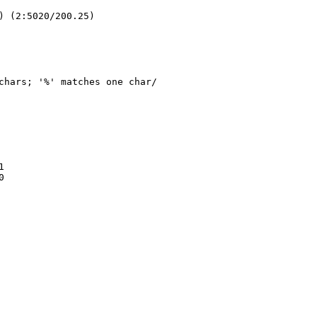
) (2:5020/200.25)

chars; '%' matches one char/




