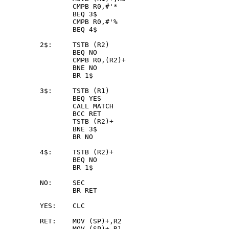
        CMPB R0,#'*

        BEQ 3$

        CMPB R0,#'%

        BEQ 4$

2$:     TSTB (R2)

        BEQ NO

        CMPB R0,(R2)+

        BNE NO

        BR 1$

3$:     TSTB (R1)

        BEQ YES

        CALL MATCH

        BCC RET

        TSTB (R2)+

        BNE 3$

        BR NO

4$:     TSTB (R2)+

        BEQ NO

        BR 1$

NO:     SEC

        BR RET

YES:    CLC

RET:    MOV (SP)+,R2

        MOV (SP)+,R1
