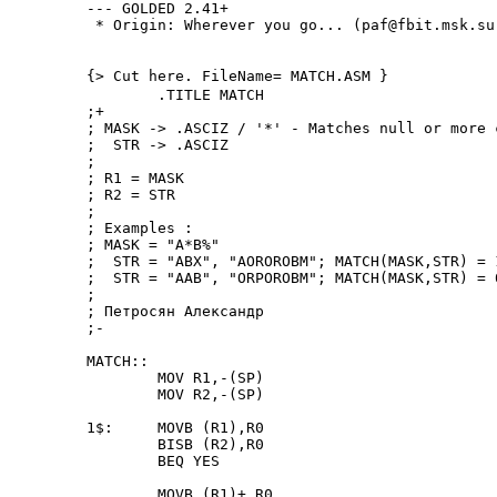
--- GOLDED 2.41+

 * Origin: Wherever you go... (paf@fbit.msk.su
{> Cut here. FileName= MATCH.ASM }

        .TITLE MATCH

;+

; MASK -> .ASCIZ / '*' - Matches null or more 
;  STR -> .ASCIZ

;

; R1 = MASK

; R2 = STR

;

; Examples :

; MASK = "A*B%"

;  STR = "ABX", "AOROROBM"; MATCH(MASK,STR) = 1
;  STR = "AAB", "ORPOROBM"; MATCH(MASK,STR) = 0
;

; Петpосян Александp

;-

MATCH::

        MOV R1,-(SP)

        MOV R2,-(SP)

1$:     MOVB (R1),R0

        BISB (R2),R0

        BEQ YES

        MOVB (R1)+,R0
