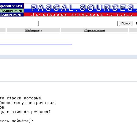
Информер
Страны мира
те строки которые

блоне могут встречаться

в

дь с этим встречался?

юсь поймёте):
