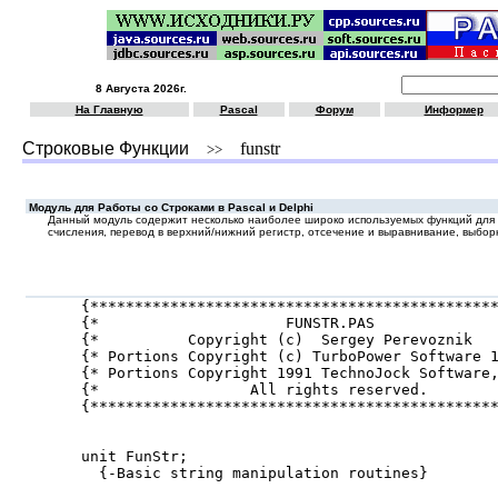
8 Августа 2026г.
На Главную
Pascal
Форум
Информер
Строковые Функции
funstr
>>
Модуль для Работы со Строками в Pascal и Delphi
Данный модуль содержит несколько наиболее широко используемых функций для 
счисления, перевод в верхний/нижний регистр, отсечение и выравнивание, выборка
{**********************************************
{*                     FUNSTR.PAS              
{*          Copyright (c)  Sergey Perevoznik   
{* Portions Copyright (c) TurboPower Software 1
{* Portions Copyright 1991 TechnoJock Software,
{*                 All rights reserved.        
{**********************************************
unit FunStr;

  {-Basic string manipulation routines}
