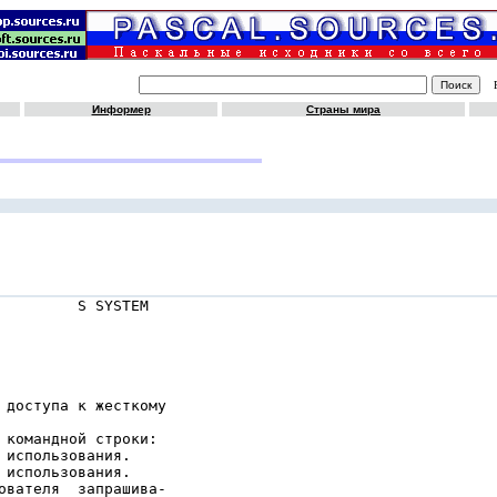
Информер
Страны мира
         S SYSTEM

 доступа к жесткому

 командной строки:

использования.

использования.

ователя  запрашива-
