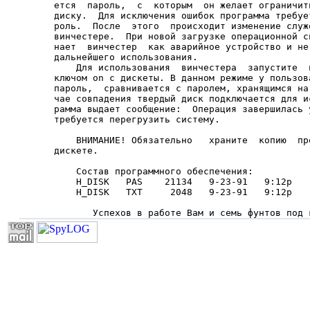
ется  пароль,  с  которым  он желает ограничит
диску.  Для исключения ошибок программа требуе
роль.  После  этого  происходит изменение служ
винчестере.  При новой загрузке операционной с
нает  винчестер  как аварийное устройство и не
дальнейшего использования.

    Для использования  винчестера  запустите  
ключом on с дискеты. В данном режиме у пользов
пароль,  сравнивается с паролем, хранящимся на
чае совпадения твердый диск подключается для и
рамма выдает сообщение:  Операция завершилась 
требуется перегрузить систему.

    ВНИМАНИЕ! Обязательно   храните  копию  пр
дискете.

    Состав программного обеспечения:

    H_DISK   PAS    21134   9-23-91   9:12p

    H_DISK   TXT     2048   9-23-91   9:12p

       Успехов в работе Вам и семь фунтов под 