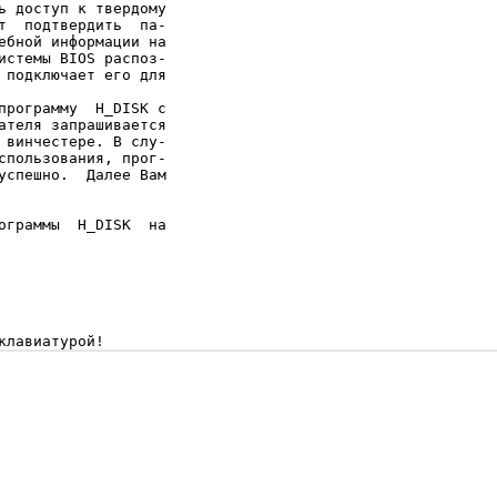
ь доступ к твердому

т  подтвердить  па-

ебной информации на

истемы BIOS распоз-

 подключает его для

программу  H_DISK с

ателя запрашивается

 винчестере. В слу-

спользования, прог-

успешно.  Далее Вам

ограммы  H_DISK  на

клавиатурой!