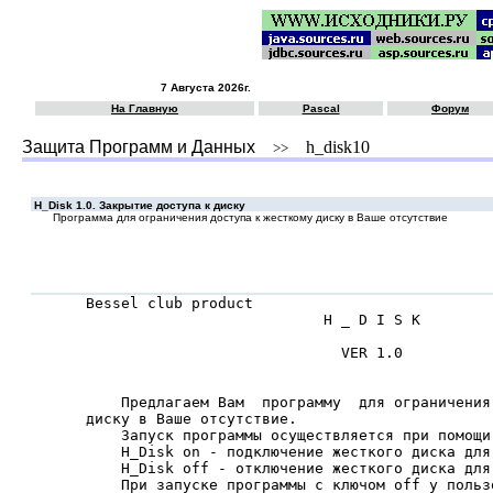
7 Августа 2026г.
На Главную
Pascal
Форум
Защита Программ и Данных
h_disk10
>>
H_Disk 1.0. Закрытие доступа к диску
Программа для ограничения доступа к жесткому диску в Ваше отсутствие
Bessel club product                           
                           H _ D I S K

                             VER 1.0

    Предлагаем Вам  программу  для ограничения
диску в Ваше отсутствие.

    Запуск программы осуществляется при помощи
    H_Disk on - подключение жесткого диска для 
    H_Disk off - отключение жесткого диска для 
    При запуске программы с ключом off у польз