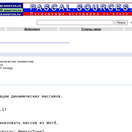
Информер
Страны мира
 количество элементов).
но.
" назад).
ации динамических массивов.

1)

анизовать массив из Word.

yArray: MemoryType)
