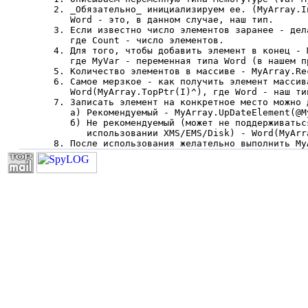
2. _Обязательно_ инициализиpуем ее. (MyArray.I
   Word - это, в данном случае, наш тип.

3. Если известно число элементов заранее - дел
   где Count - число элементов.

4. Для того, чтобы добавить элемент в конец - 
   где MyVar - переменная типа Word (в нашем пр
5. Количество элементов в массиве - MyArray.Rec
6. Самое мерзкое - как получить элемент массива
   Word(MyArray.TopPtr(I)^), где Word - наш ти
7. Записать элемент на конкретное место можно 
   а) Рекомендуемый - MyArray.UpDateElement(@My
   б) Не рекомендуемый (может не поддерживатьс
      использовании XMS/EMS/Disk) - Word(MyArr
8. После использования желательно выполнить My