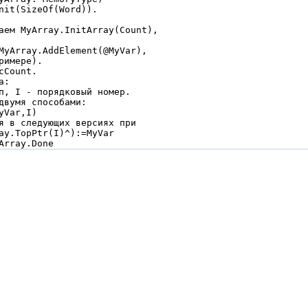
nit(SizeOf(Word)).

аем MyArray.InitArray(Count),

MyArray.AddElement(@MyVar),

имере).

Count.

:

п, I - порядковый номер.

двумя способами:

Var,I)

я в следующих версиях при

ay.TopPtr(I)^):=MyVar

Array.Done