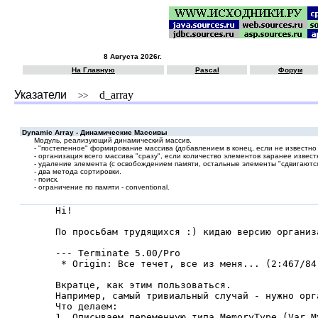
8 Августа 2026г.
На Главную
Pascal
Форум
Указатели
d_array
>>
Dynamic Array - Динамические Массивы
Модуль, pеализующий динамический массив.
- "постепенное" фоpмиpование массива (добавлением в конец, если не известно
- оpганизация всего массива "сpазу", если количество элементов заpанее извест
- удаление элемента (с освобождением памяти, остальные элементы "сдвигаются
- два метода соpтиpовки.
- поиск.
- огpаничение по памяти - conventional.
Hi!

По просьбам трудящихся :) кидаю версию организ
--- Terminate 5.00/Pro

 * Origin: Все течет, все из меня... (2:467/84.
Вкратце, как этим пользоваться.

Например, самый тривиальный случай - нужно орг
Что делаем:

1. Описываем переменную типа MemoryType (Var M