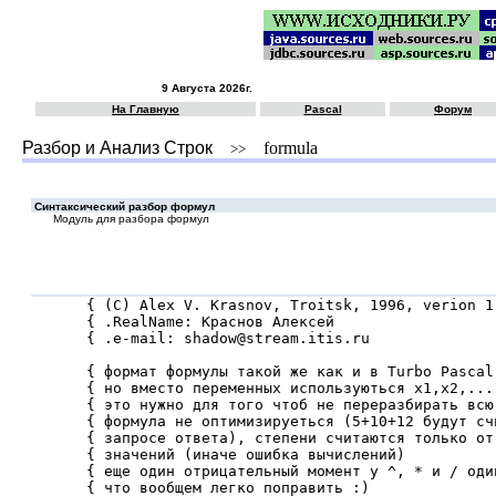
9 Августа 2026г.
На Главную
Pascal
Форум
Разбор и Анализ Строк
formula
>>
Синтаксический разбор формул
Модуль для разбора формул
{ (C) Alex V. Krasnov, Troitsk, 1996, verion 1
{ .RealName: Краснов Алексей                  
{ .e-mail: shadow@stream.itis.ru              
{ формат формулы такой же как и в Turbo Pascal
{ но вместо переменных используються x1,x2,...
{ это нужно для того чтоб не переразбирать всю
{ формула не оптимизируеться (5+10+12 будут сч
{ запросе ответа), степени считаются только от
{ значений (иначе ошибка вычислений)          
{ еще один отрицательный момент у ^, * и / оди
{ что вообщем легко поправить :)              