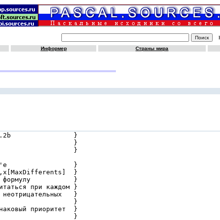
Информер
Страны мира
.2b                }

                   }

                   }

'e                 }

,x[MaxDifferents]  }

 формулу           }

итаться при каждом }

 неотрицательных   }

                   }

наковый приоритет  }

                   }