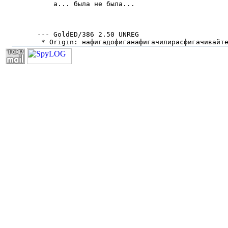
    а... была не была...

                                               
--- GoldED/386 2.50 UNREG

 * Origin: нафигадофиганафигачилиpасфигачивайт