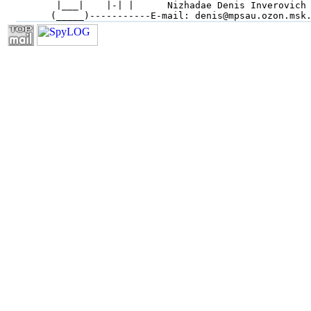
 |___|    |-| |      Nizhadae Denis Inverovich 
(_____)-----------E-mail: denis@mpsau.ozon.msk