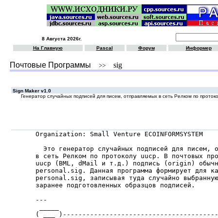
8 Августа 2026г.
На Главную
Pascal
Форум
Информер
Почтовые Программы
sig
>>
Sign Maker v1.0
Генератор случайных подписей для писем, отправляемых в сеть Релком по проток
Organization: Small Venture ECOINFORMSYSTEM

  Это генератор случайных подписей для писем, о
в сеть Релком по протоколу uucp. В почтовых про
uucp (BML, dMail и т.д.) подпись (origin) обычн
personal.sig. Данная программа формирует для ка
personal.sig, записывая туда случайно выбранную
заранее подготовленных образцов подписей.

---

 _____                                         
( ___ )----------------------------------------