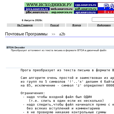
6 Августа 2026г.
На Главную
Pascal
Форум
Информер
Почтовые Программы
a2b
>>
BTOA Decoder
Преобразует аттачмент из текста письма в формате BTOA в двоичный файл
 Прога преобразует из текста письма в формате B
 Сам алгоритм очень простой и заимствован из ар
 из групп по 5 символов '!'..'x' делаем 4 байта
 на 85, исключение - символ 'z' определяет 0000
 Ограничения:

  - надо чтобы входной файл был ОДИН

     (т.е. слить в один если их несколько)

  - надо следить,чтобы файл начинался прямо с к
    без всяких вступлений и комментариев

  - я не проверяю никакие контрольные суммы
