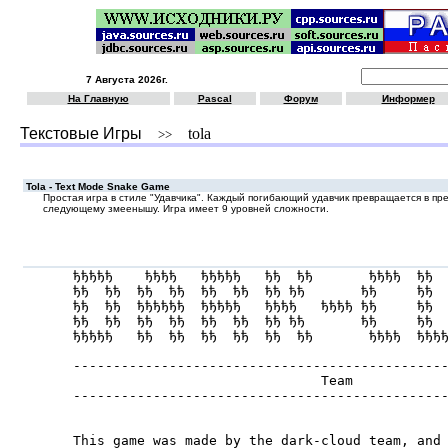
7 Августа 2026г.
На Главную
Pascal
Форум
Информер
Текстовые Игры
tola
>>
Tola - Text Mode Snake Game
Простая игра в стиле "Удавчика". Каждый погибающий удавчик превращается в п
следующему змеенышу. Игра имеет 9 уровней сложности.
ђђђђђ    ђђђђ   ђђђђђ   ђђ  ђђ       ђђђђ  ђђ  
ђђ  ђђ  ђђ  ђђ  ђђ  ђђ  ђђ ђђ       ђђ     ђђ  
ђђ  ђђ  ђђђђђђ  ђђђђђ   ђђђђ   ђђђђ ђђ     ђђ  
ђђ  ђђ  ђђ  ђђ  ђђ  ђђ  ђђ ђђ       ђђ     ђђ  
ђђђђђ   ђђ  ђђ  ђђ  ђђ  ђђ  ђђ       ђђђђ  ђђђђ
-----------------------------------------------
                               Team

-----------------------------------------------
This game was made by the dark-cloud team, and 