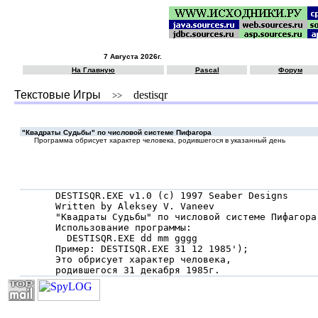
7 Августа 2026г.
На Главную
Pascal
Форум
Текстовые Игры
destisqr
>>
"Квадраты Судьбы" по числовой системе Пифагора
Программа обрисует характер человека, родившегося в указанный день
DESTISQR.EXE v1.0 (c) 1997 Seaber Designs

Written by Aleksey V. Vaneev

"Квадраты Судьбы" по числовой системе Пифагора

Использование программы: 

  DESTISQR.EXE dd mm gggg

Пример: DESTISQR.EXE 31 12 1985');

Это обрисует характер человека, 

родившегося 31 декабря 1985г.