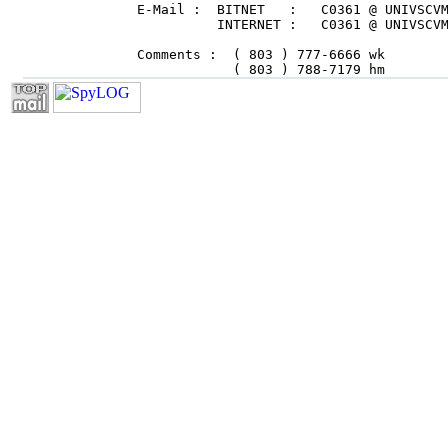
        E-Mail :  BITNET   :   C0361 @ UNIVSCVM
                  INTERNET :   C0361 @ UNIVSCVM
        Comments :  ( 803 ) 777-6666 wk        
                    ( 803 ) 788-7179 hm