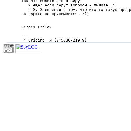
так что имейте это в виду.

   И еще: если будут вопросы - пишите. :)

   P.S. Заявления о том, что кто-то такую прогр
на горшке не принимаются. :))

Sergei Frolov

---

 * Origin:  Я (2:5030/219.9)