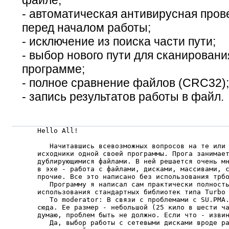
файле;
- автоматическая антивирусная про
перед началом работы;
- исключение из поиска части пути;
- выбор нового пути для сканировани
программе;
- полное сравнение файлов (CRC32);
- запись результатов работы в файл.
Hello All!

   Hачитавшись всевозможных вопросов на те или 
исходники одной своей программы. Прога занимает
дублирующимися файлами. В ней решается очень мн
в эхе - работа с файлами, дисками, массивами, с
прочие. Все это написано без использования трбо
   Программу я написал сам практически полность
использования стандартных библиотек типа Turbo 
   To moderator: В связи с проблемами с SU.PMA.
сюда. Ее размер - небольшой (25 кило в шести ча
думаю, проблем быть не должно. Если что - извин
   Да, выбор работы с сетевыми дисками вроде ра