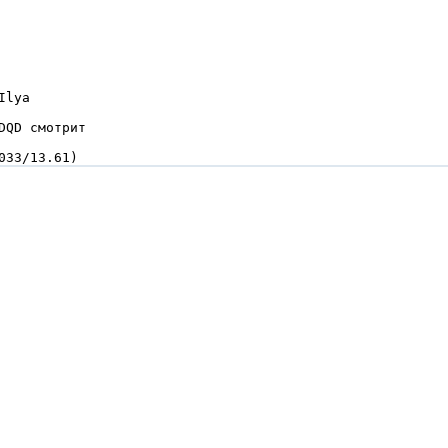
lya

QD смотpит

033/13.61)