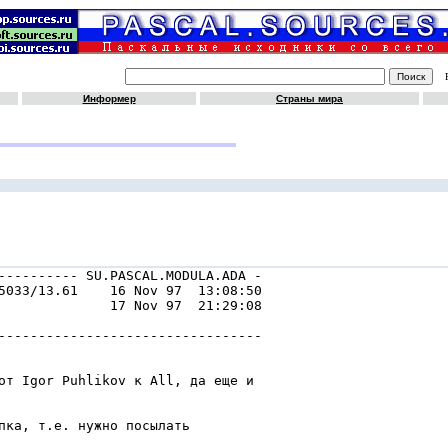
Информер
Страны мира
---------- SU.PASCAL.MODULA.ADA -

5033/13.61    16 Nov 97  13:08:50

              17 Nov 97  21:29:08

---------------------------------

от Igor Puhlikov к All, да еще и

пка, т.е. нужно посылать
