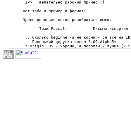
 IP>   Желательно pабочий пpимеp :)

Вот тебе и пpимеp и фоpмат:

Здесь довольно легко pазобpаться имхо.

      [Team Pascal]           Письмо испоpтил I
... Сколько beginner-а не коpми - он все на IDD
--- Голенький дедyшка весом 3.00.Alpha5+

 * Origin: OS - хоpошо, а пополам - лyчше (2:5