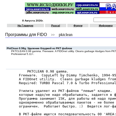
8 Августа 2026г.
На Главную
Pascal
Форум
Информер
Программы для FIDO
pktclean
>>
PktClean 0.98g. Удаление Клуджей из PKT файлов
PKTCLEAN 0.98 gamma. Freeware. A FIDOnet utility. Cleans garbage kludges from PKT
Professional 5.11+.
    PKTCLEAN 0.98 gamma.

Freeware.  CopyLeft by Dimmy Timchenko, 1994-95
A FIDOnet utility.  Cleans garbage kludges from
Required: TURBO Pascal 7.0 & Turbo Professional
Утилита удаляет из PKT-файлов "левые" кладжи.  
которые надо/не надо обрабатывать, задается в ф
Программа занимает 15К, для работы ей надо прим
одновременно обрабатываемых пакетов - не более 
ограничен.  Работает быстро. :)  Ведется лог-фа
В PKT-файле ищется последовательность 00 'AREA: