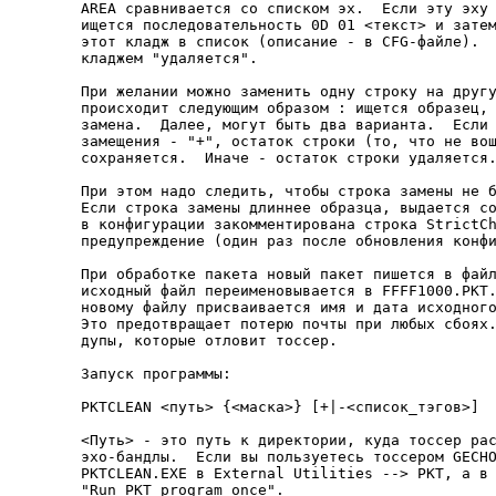
AREA сравнивается со списком эх.  Если эту эху 
ищется последовательность 0D 01 <текст> и затем
этот кладж в список (описание - в CFG-файле).  
кладжем "удаляется".

При желании можно заменить одну строку на другу
происходит следующим образом : ищется образец, 
замена.  Далее, могут быть два варианта.  Если 
замещения - "+", остаток строки (то, что не вош
сохраняется.  Иначе - остаток строки удаляется.
При этом надо следить, чтобы строка замены не б
Если строка замены длиннее образца, выдается со
в конфигурации закомментирована строка StrictCh
предупреждение (один раз после обновления конфи
При обработке пакета новый пакет пишется в файл
исходный файл переименовывается в FFFF1000.PKT.
новому файлу присваивается имя и дата исходного
Это предотвращает потерю почты при любых сбоях.
дупы, которые отловит тоссер.

Запуск программы:

PKTCLEAN <путь> {<маска>} [+|-<список_тэгов>]

<Путь> - это путь к директории, куда тоссер рас
эхо-бандлы.  Если вы пользуетесь тоссером GECHO
PKTCLEAN.EXE в External Utilities --> PKT, а в 
"Run PKT program once".
