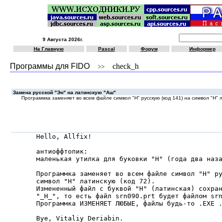
9 Августа 2026г.
На Главную
Pascal
Форум
Информер
Программы для FIDO
check_h
>>
Замена русской "Эн" на латинскую "Аш"
Программка заменяет во всем файле символ "H" русскую (код 141) на символ "H" л
Hello, Allfix!

антиоффтопик:

маленькая yтилка для бyковки "H" (года два наза
Программка заменяет во всем файле символ "H" ру
символ "H" латинскую (код 72).

Измененный файл с буквой "H" (латинская) сохран
"_H_", то есть файл srn090.prt будет файлом srn
Программка ИЗМЕHЯЕТ ЛЮБЫЕ, файлы будь-то .EXE .
Bye, Vitaliy Deriabin.
