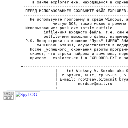
|    в файле explorer.exe, находящемся в корнев
|----------------------------------------------
| ПЕРЕД ИСПОЛЬЗОВАНИЕМ СОХРАНИТЕ ФАЙЛ EXPLORER.
|----------------------------------------------
|   Не используйте программу в среде Windows, а
|             чистую DOS, также можно в режиме 
| Использование: pusk.exe infile outfile       
|         infile-имя входного файла, т.е. сам e
|         outfile-имя выходного файла, например
| P.S. Ввод строки на клавише "Пуск" (ИМЕЮТ ЗНА
|      МАЛЕНЬКИЕ БУКВЫ), осуществляется в кодир
|   После _успешного_ окончания работы программ
|   скажет, что строка найдена и заменена, пере
|   примере - explorer.ex~) в EXPLORER.EXE и за
|                                              
+----------------------------------------------
               |    (с) Aleksey V. Soroko aka S
               |  г.Брянск, БГТУ, гр.95-ЛК1, 5.
               | E-mail: root@sav.bitmcnit.brya
               |         nerdsav@mail.ru       
               +------------------------------