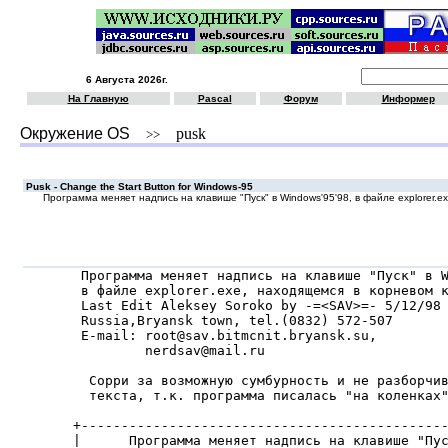
6 Августа 2026г.
На Главную
Pascal
Форум
Информер
Окружение OS
pusk
>>
Pusk - Change the Start Button for Windows-95
Программа меняет надпись на клавише "Пуск" в Windows'95'98, в файле explorer.e
 Программа меняет надпись на клавише "Пуск" в W
 в файле explorer.exe, находящемся в корневом к
 Last Edit Aleksey Soroko by -=<SAV>=- 5/12/98

 Russia,Bryansk town, tel.(0832) 572-507

 E-mail: root@sav.bitmcnit.bryansk.su,

         nerdsav@mail.ru

  Сорри за возможную сумбурность и не разборчив
  текста, т.к. программа писалась "на коленках"
+----------------------------------------------
|      Программа меняет надпись на клавише "Пус