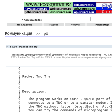
7 Августа 2026г.
На Главную
Pascal
Форум
Информер
Коммуникация
ptt
>>
PTT v.00 - Packet Tnc Try
Программа для радиолюбителей для пакетной передачи через конвертор TNC ил
PTT - Packet Tnc Try v.00 for TP5.5 or later. May be used as a simple terminal progra
{----------------------------------------------
{                                              
{ Packet Tnc Try                               
{                                              
{----------------------------------------------
{                                              
{ Description:                                 
{                                              
{    The program works on COM2 , $02F8 port of 
{    connects to a TNC or to a similar modem. I
{    the TNC without filter (e.g.[Esc] or Alt-2
{    You can try the commands of microprogram i