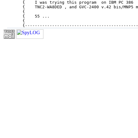
{    I was trying this program  on IBM PC 386  
{    TNC2-WA8DED , and GVC-2400 v.42 bis/MNP5 m
{                                              
{    55 ...                                    
{                                              
{---------------------------------------------