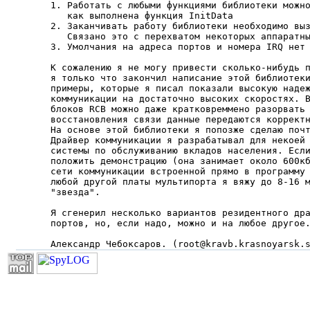
1. Работать с любыми функциями библиотеки можно
   как выполнена функция InitData

2. Заканчивать работу библиотеки необходимо выз
   Связано это с перехватом некоторых аппаратны
3. Умолчания на адреса портов и номера IRQ нет

К сожалению я не могу привести сколько-нибудь п
я только что закончил написание этой библиотеки
примеры, которые я писал показали высокую надеж
коммуникации на достаточно высоких скоростях. В
блоков RCB можно даже кратковреммено разорвать 
восстановления связи данные передаются корректн
На основе этой библиотеки я попозже сделаю почт
Драйвер коммуникации я разрабатывал для некоей 
системы по обслуживанию вкладов населения. Если
положить демонстрацию (она занимает около 600кб
сети коммуникации встроенной прямо в программу 
любой другой платы мультипорта я вяжу до 8-16 м
"звезда".

Я сгенерил несколько вариантов резидентного дра
портов, но, если надо, можно и на любое другое.
Александр Чебоксаров. (root@kravb.krasnoyarsk.