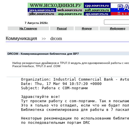
7 Августа 2026г.
На Главную
Pascal
Форум
Информер
Коммуникация
drcom
>>
DRCOM - Коммуникационная библиотека для BP7
Набор резидентных драйверов и TPU7.0 модуль для одновременной работы с нес
Pascal Interface, TPU7.0 and .COM
Organization: Industrial Commercial Bank - Avto
Date: Thu, 17 Mar 94 10:57:20 +0000

Subject: Работа с COM-портами

Здравствуйте все!

Тут просили работу с com-портами. Так я посылаю
Это я только что отладил, если что не будет пол
Библиотека скомпилирована для работы в 7 паскал
Некоторые рекомендации по использованию библите
по последовательным портам DRC
