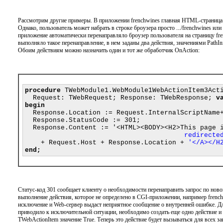
Рассмотрим другие примеры. В приложении frenchwines главная HTML-страница 
Однако, пользователь может набрать в строке броузера просто .../frenchwines или 
приложение автоматически перенаправляло броузер пользователя на страницу fre
выполняло такое перенаправление, в нем заданы два действия, значениями PathIn
Обоим действиям можно назначить один и тот же обработчик OnAction:
procedure
 TWebModule1.WebModule1WebActionItem3Acti
  Request: TWebRequest; Response: TWebResponse; 
v
begin
  Response.Location := Request.InternalScriptName
  Response.StatusCode := 301;

                                        redirecte
    + Request.Host + Response.Location + 
'</A></H
end;
Статус-код 301 сообщает клиенту о необходимости перенаправить запрос по новом
выполнение действия, которое не определено в CGI-приложении, например french
исключение и Web-сервер выдаст неприятное сообщение о внутренней ошибке. Д
приводило к исключительной ситуации, необходимо создать еще одно действие и
TWebActionItem значение True. Теперь это действие будет вызываться для всех