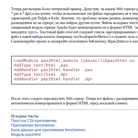
Теперь рассмотрим более интересный пример. Допустим, на вашем Web-сервере
*.pas и *.dpr) и вы хотите, чтобы пользователям эти файлы передавались не в т
характерной для Delphi и Kylix. Конечно, эту проблему можно решить, конверт
размещением их на сервере, но мы пойдем другим путем. Файлы исходных текст
специальный модуль сервера Apache будет конвертировать их в формат HTML “на
находится
здесь
. Текстовый файл reserved содержит список зарезервированны
файл в какой-нибудь каталог (например /usr/local/apache/libexec/) и укажите путь 
Скомпилируйте проект и скопируйте полученную библиотеку libpas2html.so в ката
LoadModule pas2html_module libexec/libpas2html.so
AddType text/html .pas
AddHandler pas2html-handler .pas
AddType text/html .dpr
AddHandler pas2html-handler .dpr
После этого следует перезапустить Web-сервер. Теперь все файлы с расширениями
автоматически конвертироваться в формат HTML перед посылкой клиенту.
Исходные тексты:
Простое CGI-приложение
Приложение frenchwines
База данных для приложения frenchwines
Модуль pas2html