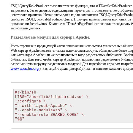
TSQLQueryTableProducer выполняет те же функции, что и TDataSetTableProducer
запросами к базам данных, содержащими параметры, что позволяет не отображат
некоторого признака. Источником данных для компонента TSQLQueryTableProdu
свойство TSQLQueryTableProducer.Query. Примеры использования компонентов T
приложении frenchwines. Компонент TDataSetPageProducer позволяет создавать
записи базы данных.
Разделяемые модули для сервера Apache.
Рассмотренные в предыдущей части приложения используют универсальный инте
Web-сервер Apache позволяет также использовать
модули,
обладающие более шир
как часть ядра Apache или же реализованы в виде разделяемых библиотек. Borlan
библиотек. Для того, чтобы сервер Apache мог подключать разделяемые библиот
разрешающую загрузку разделяемых модулей. Для пересборки ядра вам потребую
www.apache.org
)
. Распакуйте архив дистрибутива и в коневом каталоге дистри
#!/bin/sh

LIBS="/usr/lib/libpthread.so" \

./configure \

"--with-layout=Apache" \

"--enable-module=so" \

"--enable-rule=SHARED_CORE" \
