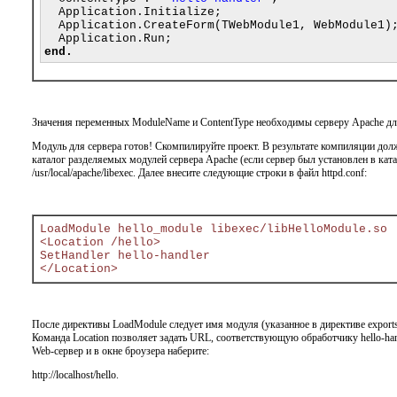
  Application.Initialize;

  Application.CreateForm(TWebModule1, WebModule1);
end.
Значения переменных ModuleName и ContentType необходимы серверу Apache дл
Модуль для сервера готов! Скомпилируйте проект. В результате компиляции долж
каталог разделяемых модулей сервера Apache (если сервер был установлен в катал
/usr/local/apache/libexec. Далее внесите следующие строки в файл httpd.conf:
LoadModule hello_module libexec/libHelloModule.so
<Location /hello>
SetHandler hello-handler
</Location>
После директивы LoadModule следует имя модуля (указанное в директиве exports
Команда Location позволяет задать URL, соответствующую обработчику hello-hand
Web-сервер и в окне броузера наберите:
http://localhost/hello.