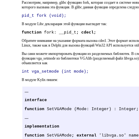
Рассмотрим, например, glibc функцию fork, которая создает в системе нов
которого вызвана эта функция. В glibc данная функция определена следу
pid_t fork (void);
В модуле Libc декларация этой функции выглядит так:
function
fork: __pid_t
; cdecl;
Обратите внимание на указание формата вызова cdecl. Этот формат испо
Linux, также как в Delphi для вызова функций Win32 API используется stdc
Вы сами можете импортировать функции из разделяемых библиотек. В с
функции vga_setmode из библиотеки VGAlib (разделяемый файл libvga.so).
объявляется как
int vga_setmode (int mode);
В модуле Kylix пишем:
…
interface
function
SetVGAMode (Mode: Integer) : Integer
;
…
implementation
function
SetVGAMode
;
external
'libvga.so' name