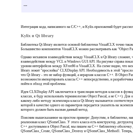
…
Интеграция кода, написанного на C/C++, и Kylix-приложений будет рассмо
Kylix и Qt library
Библиотека Qt library является основой библиотеки VisualCLX точно так
Большинство компонентов VisualCLX можно рассматривать как “Object Pas
Однако механизм взаимодействия между VisualCLX и Qt library сложнее,
взаимодействия между VCL и Windows GUI API. На рисунке справа пока
уровни интерфейсов между XFree86 и VisualCLX. На схеме видно, что ме
library лежит "прослойка" CLXDisplay API
.
Необходимость в этой "просло
что Qt library - это не набор функций, а иерархия классов С++. В Object Pa
возможности импортировать классы С++ непосредственно, и разработчик
пойти в обход этой проблемы.
Идея CLXDisplay API заключается в трансляции методов классов в функц
классах, я буду использовать терминологию Object Pascal, а не С++). Для
какому-либо методу экземпляра класса Qt library вызывается соответств
которой в
качестве одного из параметров передается указатель на экземпля
которого должен быть вызван данный метод.
Поясним вышесказанное на простом примере: Допустим, в библиотеке, на
реализован класс QSomeClass. У этого класса есть конструктор, деструкто
С++ доступными в Object Pascal, мы пишем на С++ библиотеку-оболочку
QSomeClass_Create, QSomeClass_Destroy и QSomeClass_Method1. Теперь, дл