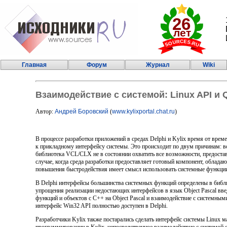
Главная
Форум
Журнал
Wiki
Взаимодействие с системой: Linux API и Qt
Автор:
Андрей Боровский
(
www.kylixportal.chat.ru
)
В процессе разработки приложений в средах Delphi и Kylix время от вре
к прикладному интерфейсу системы. Это происходит по двум причинам: 
библиотека VCL/CLX не в состоянии охватить все возможности, предоста
случае, когда среда разработки предоставляет готовый компонент, облад
повышения быстродействия имеет смысл использовать системные функции
В Delphi интерфейсы большинства системных функций определены в библиот
упрощения реализации недостающих интерфейсов в язык Object Pascal вв
функций и объектов с С++ на Object Pascal и взаимодействие с системны
интерфейс Win32 API полностью доступен в Delphi.
Разработчики Kylix также постарались сделать интерфейс системы Linux м
программировании в Kylix, непосредственное взаимодействие с системой о