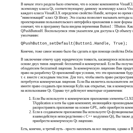
В начале этого раздела было отмечено, что в основе компонентов VisualCL
экземпляру класса Qt, соответствующему данному экземпляру класса Vis
каждого класса VisualCLX определено свойство Handle, которое во врем
"нижележащий" класс Qt library. Эта ссылка
позволяет вызывать методы кл
проектировании пользовательского интерфейса приложения в окне формы б
означает, что в программу была введена переменная Button1
:
TButton. Как
QPushButtonH. Воспользуемся этим указателем для доступа к Qt объекту
умолчанию:
QPushButton_setDefault(Button1.Handle, True);
Конечно, тоже самое можно было бы сделать и при помощи свойства Defaul
В заключение отмечу одну юридическую тонкость, касающуюся использовани
основе двух типов лицензий: бесплатной и коммерческой. Если Вы получил
обладателем бесплатной лицензии. За коммерческую лицензию Вам придетс
право на разработку Qt приложений при условии, что эти приложения будут
т. е. вместе с исходным текстом. Для того, чтобы иметь право распростр
потребуется коммерческая лицензия. Если Вы являетесь пользователем лега
имеете право создавать при помощи Kylix как открытые, так и коммерческ
на использование Qt. Однако тут действуют некоторые ограничения:
Если Вы используете в коммерческом приложении элементы CLXD
TApplication и хотя бы один компонент, являющийся производным
распространять приложение на основе G
P
L, либо приобрести комм
Если в создаваемом приложении Вы используете Qt-функционально
взаимодействуя непосредственно с С++ модулями Qt), Вы также 
приобрести коммерческую Qt лицензию.
Есть, конечно, и третий путь - просто наплевать на все лицензии, однако я 