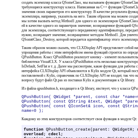
создать экземпляр класса QSomeClass, мы вызываем функцию QSomeClass_C
требующиеся конструктору класса. Написанная на С++ функция QSomeClas
значения своих параметров его конструктору. В качестве результата функ
экземпляра, например, указатель на него. Таким образом мы можем созда
мы хотим вызвать метод Method1 для одного из экземпляров QSomeClas
ей в качестве одного из параметров значение, возвращенное функцией QS
для экземпляра, соответствующего переданному идентификатору, передае
нужно, возвращает значение, возвращенное методом Method1. Для уничт
QSom
e
Class_Destroy, которой передается идентификатор этого экземпляра
Таким образом можно сказать, что CLXDisplay API представляет собой на
упрощения работы с этим интерфейсом имена функций строятся по опреде
QPushButton. Класс QPushButton реализует кнопку - элемент пользователь
библиотеки VisualCLX. У класса QPushButton есть несколько конструкторов
IsDefault, SetFlat и т. д. Далее мы рассмотрим, какие функции для работ
интерфейса CLXDisplay API объявляются в Kylix модуле Qt, который пос
поставляемой с Kylix, справочник по CLXDisplay API не входит, так чт
вопросу будут файл Qt.pas из поставки Kylix и документация к Qt library.
Из файла qpushbutton.h, входящего в Qt library, явствует, что у класса QP
QPushButton( QWidget *parent, const char *name=
QPushButton( const QString &text, QWidget *pare
QPushButton( const QIconSet& icon, const QStrin
name=0 );
Каждому из этих конструкторов соответствует своя функция в модуле Qt:
function
QPushButton_create(parent: QWidgetH; 
overload; cdecl;