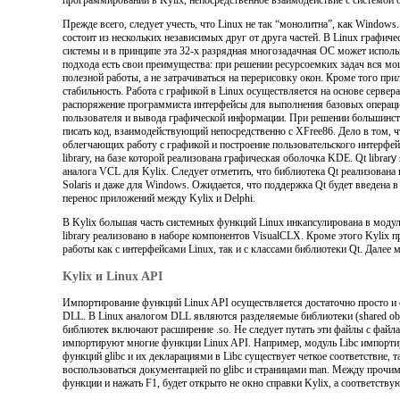
Прежде всего, следует учесть, что Linux не так “монолитна”, как Window
состоит из нескольких независимых друг от друга частей. В Linux графиче
системы и в принципе эта 32-х разрядная многозадачная ОС может исполь
подхода есть свои преимущества: при решении ресурсоемких задач вся м
полезной работы, а не затрачиваться на перерисовку окон. Кроме того п
стабильность. Работа с графикой в Linux осуществляется на основе сервер
распоряжение программиста интерфейсы для выполнения базовых операци
пользователя и вывода графической информации. При решении большинств
писать код, взаимодействующий непосредственно с XFree86.
Дело в том, ч
облегчающих работу с графикой и построение пользовательского интерфейс
library, на базе которой реализована графическая оболочка KDE. Qt librar
y
аналога VCL для Kylix. Следует отметить, что библиотека Qt реализована
Solaris и даже для Windows. Ожидается, что поддержка Qt будет введена в
перенос приложений между Kylix и Delphi.
В Kylix б
о
льшая часть системных функций Linux инкапсулирована в модуля
library реализовано в наборе компонентов VisualCLX. Кроме этого Kylix
работы как с интерфейсами Linux, так и с классами библиотеки Qt. Далее
Kylix и Linux API
Импортирование функций Linux API осуществляется достаточно просто и
DLL. В Linux аналогом DLL являются разделяемые библиотеки (shared obje
библиотек включают расширение .so. Не следует путать эти файлы с файл
импортируют многие функции Linux API. Например, модуль Libc импортир
функций glibc и их декларациями в Libc существует четкое соответствие,
воспользоваться документацией по glibc и страницами man. Между прочим, 
функции и нажать F1, будет открыто не окно справки Kylix, а соответств