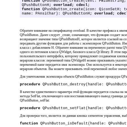
function
QPushButton_create(text: PWideString;
QPushButtonH
; overload; cdecl;
function
QPushButton_create(icon: QiconSetH; t
name: PAnsiChar): QPushButtonH
; overload; cdec
Обратите внимание на спецификатор overload. В качестве префикса к имен
QPushButton. Далее следует _create, означающее, что функция создает экз
возвращают значение типа QPushButtonH, которое является ссылкой на со
передавать другим функциям для работы с экземпляром QPushButton. Имя
класса с добавлением H. Обратите внимание на переменную parent типа QW
одного из потомков класса QWidget, базового класса Qt library. В этом па
пользовательского интерфейса, которому принадлежит создаваемая кнопка.
иерархии классов: переменной типа QWidgetH можно присваивать указате
переменной name передается имя экземпляра. Оно используется в некоторы
иерархии объектов. Вы можете присваивать этой переменной любое значен
Для уничтожения экземпляра объекта QPushButton служит процедура QPus
procedure
QPushButton_destroy(handle: QPushButt
В качестве единственного параметра этой функции передается ссылка на 
метода SetFlat, отключающего или восстанавливающего вывод границы дл
QPushButton_setFlat:
procedure
QPushButton_setFlat(handle: QPushBut
Для проверки того, является ли данная кнопка элементом управления, 
function
QPushButton_isDefault(handle: QPushBut