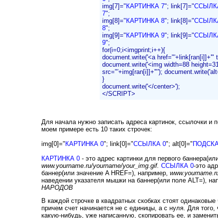
img[7]="
КАРТИНКА 7
"; link[7]="
ССЫЛК
7
";
img[8]="
КАРТИНКА 8
"; link[8]="
ССЫЛК
8
";
img[9]="
КАРТИНКА 9
"; link[9]="
ССЫЛК
9
";
for(i=0;i<imgprint;i++){
document.write('<a href="'+link[ran[i]]+'" 
document.write('<img width=88 height=3
src="'+img[ran[i]]+'"'); document.write('alt=
}
document.write('</center>');
</SCRIPT>
Для начала нужно записать адреса картинок, ссылочки и 
моем примере есть 10 таких строчек:
img[0]="
КАРТИНКА 0
"; link[0]="
ССЫЛКА 0
"; alt[0]="
ПОДСКА
КАРТИНКА 0
- это адрес картинки для первого баннера(ил
www.yourname.ru/yourname/your_img.gif.
ССЫЛКА 0
-это ад
баннер(или значение A HREF=), например,
www.yourname.r
наведении указателя мышки на баннер(или поле ALT=), н
НАРОДОВ
В каждой строчке в квадратных скобках стоят одинаковые
причем счет начинается не с единицы, а с нуля. Для того,
какую-нибудь, уже написанную, скопировать ее, и заменит