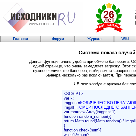
Главная
Форум
Журнал
Wiki
Система показа случа
Данная функция очень удобна при обмене баннерами. О
одной странице, что очень замедляет загрузку. Этот ск
нужное количество баннеров, выбираемых совершенно 
баннера несколько раз исключается. При перез
1.В тэг <body> в нужном для ва
<SCRIPT>
var k;
imgprint=
КОЛИЧЕЧЕСТВО ПЕЧАТАЮ
imgall=
НОМЕР ПОСЛЕДНЕГО БАННЕ
var ran=new Array(imgprint-1);
function random_number(){
return Math.round(Math.random() * imgall
}
function check(num){
while(k!=num){