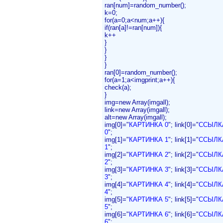
ran[num]=random_number();
k=0;
for(a=0;a<num;a++){
if(ran[a]!=ran[num]){
k++
}
}
}
}
ran[0]=random_number();
for(a=1;a<imgprint;a++){
check(a);
}
img=new Array(imgall);
link=new Array(imgall);
alt=new Array(imgall);
img[0]="
КАРТИНКА 0
"; link[0]="
ССЫЛК
0
";
img[1]="
КАРТИНКА 1
"; link[1]="
ССЫЛК
1
";
img[2]="
КАРТИНКА 2
"; link[2]="
ССЫЛК
2
";
img[3]="
КАРТИНКА 3
"; link[3]="
ССЫЛК
3
";
img[4]="
КАРТИНКА 4
"; link[4]="
ССЫЛК
4
";
img[5]="
КАРТИНКА 5
"; link[5]="
ССЫЛК
5
";
img[6]="
КАРТИНКА 6
"; link[6]="
ССЫЛК
6
";